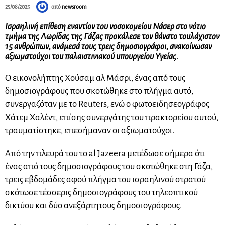
25/08/2025
από
newsroom
Ισραηλινή επίθεση εναντίον του νοσοκομείου Νάσερ στο νότιο
τμήμα της Λωρίδας της Γάζας προκάλεσε τον θάνατο τουλάχιστον
15 ανθρώπων, ανάμεσά τους τρεις δημοσιογράφοι, ανακοίνωσαν
αξιωματούχοι του παλαιστινιακού υπουργείου Υγείας.
Ο εικονολήπτης Χούσαμ αλ Μάσρι, ένας από τους
δημοσιογράφους που σκοτώθηκε στο πλήγμα αυτό,
συνεργαζόταν με το Reuters, ενώ ο φωτοειδησεογράφος
Χάτεμ Χαλέντ, επίσης συνεργάτης του πρακτορείου αυτού,
τραυματίστηκε, επεσήμαναν οι αξιωματούχοι.
Από την πλευρά του το al Jazeera μετέδωσε σήμερα ότι
ένας από τους δημοσιογράφους του σκοτώθηκε στη Γάζα,
τρεις εβδομάδες αφού πλήγμα του ισραηλινού στρατού
σκότωσε τέσσερις δημοσιογράφους του τηλεοπτικού
δικτύου και δύο ανεξάρτητους δημοσιογράφους.