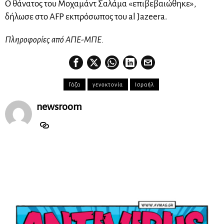
Ο θάνατος του Μοχαμάντ Σαλάμα «επιβεβαιώθηκε»,
δήλωσε στο AFP εκπρόσωπος του al Jazeera.
Πληροφορίες από ΑΠΕ-ΜΠΕ.
Γάζα
γενοκτονία
Ισραήλ
newsroom