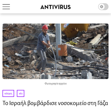
Φωτογραφία αρχείου
κόσμος
·
νέα
Το Ισραήλ βομβάρδισε νοσοκομείο στη Γάζα