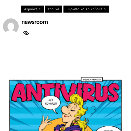
ακροδεξιά
έρευνα
Ευρωπαϊκό Κοινοβούλιο
newsroom