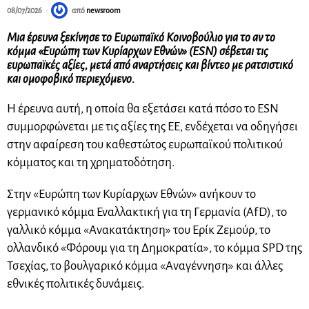
08/07/2026
από
newsroom
Μια έρευνα ξεκίνησε το Ευρωπαϊκό Κοινοβούλιο για το αν το
κόμμα «Ευρώπη των Κυρίαρχων Εθνών» (ESN) σέβεται τις
ευρωπαϊκές αξίες, μετά από αναρτήσεις και βίντεο με ρατσιστικό
και ομοφοβικό περιεχόμενο.
Η έρευνα αυτή, η οποία θα εξετάσει κατά πόσο το ESN
συμμορφώνεται με τις αξίες της ΕΕ, ενδέχεται να οδηγήσει
στην αφαίρεση του καθεστώτος ευρωπαϊκού πολιτικού
κόμματος και τη χρηματοδότηση.
Στην «Ευρώπη των Κυρίαρχων Εθνών» ανήκουν το
γερμανικό κόμμα Εναλλακτική για τη Γερμανία (AfD), το
γαλλικό κόμμα «Ανακατάκτηση» του Ερίκ Ζεμούρ, το
ολλανδικό «Φόρουμ για τη Δημοκρατία», το κόμμα SPD της
Τσεχίας, το βουλγαρικό κόμμα «Αναγέννηση» και άλλες
εθνικές πολιτικές δυνάμεις.