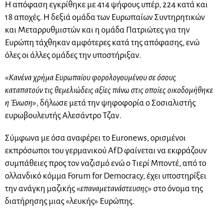
Η απόφαση εγκρίθηκε με 414 ψήφους υπέρ, 224 κατά και
18 αποχές. Η δεξιά ομάδα των Ευρωπαίων Συντηρητικών
και Μεταρρυθμιστών και η ομάδα Πατριώτες για την
Ευρώπη τάχθηκαν αμφότερες κατά της απόφασης, ενώ
όλες οι άλλες ομάδες την υποστήριξαν.
«
Κανένα χρήμα Ευρωπαίου φορολογουμένου σε όσους
καταπατούν τις θεμελιώδεις αξίες πάνω στις οποίες οικοδομήθηκε
η Ένωση
», δήλωσε μετά την ψηφοφορία ο Σοσιαλιστής
ευρωβουλευτής Αλεσάντρο Τζαν.
Σύμφωνα με όσα αναφέρει το Euronews, ορισμένοι
εκπρόσωποι του γερμανικού AfD φαίνεται να εκφράζουν
συμπάθειες προς τον ναζισμό ενώ ο Τιερί Μποντέ, από το
ολλανδικό κόμμα Forum for Democracy, έχει υποστηρίξει
την ανάγκη μαζικής «
επαναμετανάστευσης
» στο όνομα της
διατήρησης μιας «λευκής» Ευρώπης.