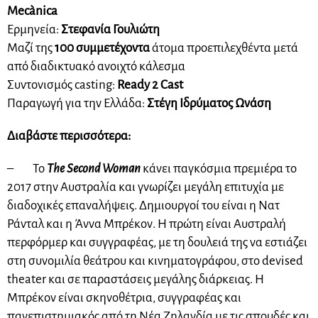
Mecànica
Ερμηνεία:
Στεφανία Γουλιώτη
Μαζί της
100 συμμετέχοντα
άτομα προεπιλεχθέντα μετά
από διαδικτυακό ανοιχτό κάλεσμα
Συντονισμός casting:
Ready 2 Cast
Παραγωγή για την Ελλάδα:
Στέγη Ιδρύματος Ωνάση
Διαβάστε περισσότερα:
– Το
The Second Woman
κάνει παγκόσμια πρεμιέρα το
2017 στην Αυστραλία και γνωρίζει μεγάλη επιτυχία με
διαδοχικές επαναλήψεις. Δημιουργοί του είναι η Νατ
Ράνταλ και η Άννα Μπρέκον. Η πρώτη είναι Αυστραλή
περφόρμερ και συγγραφέας, με τη δουλειά της να εστιάζει
στη συνομιλία θεάτρου και κινηματογράφου, στο devised
theater και σε παραστάσεις μεγάλης διάρκειας. Η
Μπρέκον είναι σκηνοθέτρια, συγγραφέας και
πανεπιστημιακός από τη Νέα Ζηλανδία με τις σπουδές και