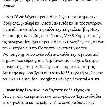
Woman
.
Η
Νατ Ράνταλ
έχει παρουσιάσει έργα της σε σημαντικά
ιδρύματα, γκαλερί και φεστιβάλ εντός και εκτός συνόρων.
Είναι ιδρυτικό μέλος της καλλιτεχνικής κολεκτίβας Hissy
Fit και της κολεκτίβας περφόρμανς MESS. Χάρη σε αυτές
τις συνεργασίες, έχει παρουσιάσει εκτενώς έργα της σε όλη
την Αυστραλία. Σπούδασε στο Πανεπιστήμιο του
Wollongong, όπου ανέπτυξε μια καλλιτεχνική πρακτική
σημαντικού εύρους, περιλαμβάνοντας στοιχεία θεάτρου
επινόησης, site-specific έργων και συμμετοχικότητας.
Αυτή την περίοδο βρίσκεται στην Καλλιτεχνική Διεύθυνση
του PACT Center for Emerging and Experimental Artists.
Η
Άννα Μπρέκον
είναι ανεξάρτητη καλλιτέχνις και
θεωρητικός και κριτικός κινηματογράφου. Έχει αναλάβει
τη σκηνοθεσία και το κείμενο ή το σενάριο διαφόρων