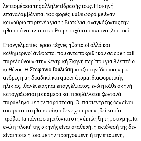
λεπτομέρεια της αλληλεπίδρασής τους. Η σκηνή
επαναλαμβάνεται 100 φορές, κάθε φορά με έναν
καινούριο παρτενέρ για τη Βιρτζίνια, αναγκάζοντας την
ηθοποιό να ανταποκριθεί με ταχύτατα αντανακλαστικά.
Επαγγελματίες, ερασιτέχνες ηθοποιοί αλλά και
καθημερινοί άνθρωποι που ανταποκρίθηκαν σε open call
παρελαύνουν στην Κεντρική Σκηνή περίπου για 8 λεπτά ο
καθένας. Η
Στεφανία Γουλιώτη
παίζει την ίδια σκηνή με
άνδρες ή μη δυαδικά και queer άτομα, διαφορετικής
ηλικίας, ιθαγένειας και επαγγέλματος, ενώ η κάθε σκηνή
καταγράφεται με κάμερα και προβάλλεται ζωντανά
παράλληλα με την παράσταση. Οι παρτενέρ της δεν είναι
απαραίτητα ηθοποιοί και δεν έχει προηγηθεί καμία
πρόβα. Τα πάντα στηρίζονται στην έκπληξη της στιγμής. Κι
ενώ η πλοκή της σκηνής είναι σταθερή, η εκτέλεσή της δεν
είναι ποτέ η ίδια με την προηγούμενη ή την επόμενη,