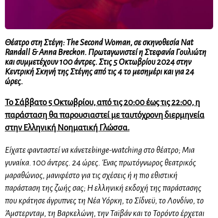
Θέατρο στη Στέγη: The Second Woman, σε σκηνοθεσία Nat
Randall & Anna Breckon. Πρωταγωνιστεί η Στεφανία Γουλιώτη
και συμμετέχουν 100 άντρες. Στις 5 Οκτωβρίου 2024 στην
Κεντρική Σκηνή της Στέγης από τις 4 το μεσημέρι και για 24
ώρες.
Το Σάββατο 5 Οκτωβρίου, από τις 20:00 έως τις 22:00, η
παράσταση θα παρουσιαστεί με ταυτόχρονη διερμηνεία
στην Ελληνική Νοηματική Γλώσσα.
Είχατε φανταστεί να κάνετε
binge-watching στο θέατρο; Μια
γυναίκα. 100 άντρες. 24 ώρες. Ένας πρωτόγνωρος θεατρικός
μαραθώνιος, μανιφέστο για τις σχέσεις ή η πιο εθιστική
παράσταση της ζωής σας; Η ελληνική εκδοχή της παράστασης
που κράτησε άγρυπνες τη Νέα Υόρκη, το Σίδνεϋ, το Λονδίνο, το
Άμστερνταμ, τη Βαρκελώνη, την Ταϊβάν και το Τορόντο έρχεται