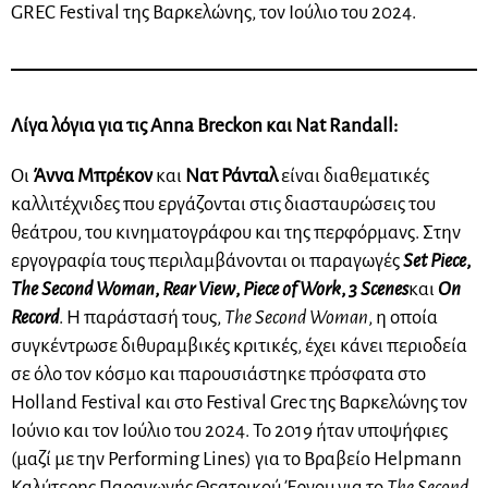
GREC Festival της Βαρκελώνης, τον Ιούλιο του 2024.
Λίγα λόγια για τις Anna Breckon και Nat Randall:
Οι
Άννα Μπρέκον
και
Νατ Ράνταλ
είναι διαθεματικές
καλλιτέχνιδες που εργάζονται στις διασταυρώσεις του
θεάτρου, του κινηματογράφου και της περφόρμανς. Στην
εργογραφία τους περιλαμβάνονται οι παραγωγές
Set Piece
,
The Second Woman
,
Rear View
,
Piece of Work
,
3 Scenes
και
On
Record
. Η παράστασή τους,
The Second Woman
, η οποία
συγκέντρωσε διθυραμβικές κριτικές, έχει κάνει περιοδεία
σε όλο τον κόσμο και παρουσιάστηκε πρόσφατα στο
Holland Festival και στο Festival Grec της Βαρκελώνης τον
Ιούνιο και τον Ιούλιο του 2024. Το 2019 ήταν υποψήφιες
(μαζί με την Performing Lines) για το Βραβείο Helpmann
Καλύτερης Παραγωγής Θεατρικού Έργου για το
The Second