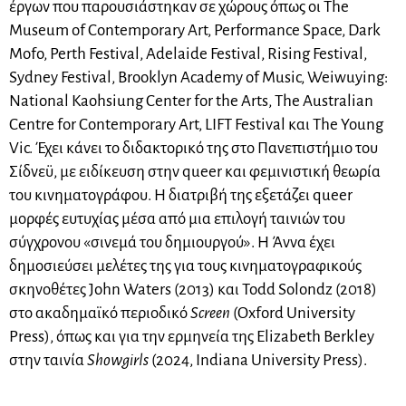
έργων που παρουσιάστηκαν σε χώρους όπως οι The
Museum of Contemporary Art, Performance Space, Dark
Mofo, Perth Festival, Adelaide Festival, Rising Festival,
Sydney Festival, Brooklyn Academy of Music, Weiwuying:
National Kaohsiung Center for the Arts, The Australian
Centre for Contemporary Art, LIFT Festival και The Young
Vic. Έχει κάνει το διδακτορικό της στο Πανεπιστήμιο του
Σίδνεϋ, με ειδίκευση στην queer και φεμινιστική θεωρία
του κινηματογράφου. Η διατριβή της εξετάζει queer
μορφές ευτυχίας μέσα από μια επιλογή ταινιών του
σύγχρονου «σινεμά του δημιουργού». Η Άννα έχει
δημοσιεύσει μελέτες της για τους κινηματογραφικούς
σκηνοθέτες John Waters (2013) και Todd Solondz (2018)
στο ακαδημαϊκό περιοδικό
Screen
(Oxford University
Press), όπως και για την ερμηνεία της Elizabeth Berkley
στην ταινία
Showgirls
(2024, Indiana University Press).