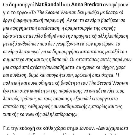
Οι δημιουργοί
Nat Randall
και
Anna Breckon
αναφέρουν
για το έργο:
«Το The Second Woman δεν μοιάζει με θεατρικό
έργο ή αφηγηματική παραγωγή. Αν και το σενάριο βασίζεται σε
μια αφηγηματική κατάσταση, η δραματουργία της σκηνής
εξαρτάται σε μεγάλο βαθμό από την πραγματική αλληλεπίδραση
μεταξύ ανθρώπων που δεν γνωρίζονται εκ των προτέρων. Το
σενάριο λειτουργεί για να δημιουργήσει καταστάσεις μεταξύ του
συμμετέχοντος και της ηθοποιού. Οι καταστάσεις αυτές παράγουν
μια σειρά από σχέσεις/συναισθήματα: αμηχανία και άγχος, χαρά
και σύνδεση, θυμό και απογοήτευση, ερωτική οικειότητα. Η
πολιτική και συναισθηματική βαρύτητα του The Second Woman
έγκειται στην ικανότητα της παράστασης να καταδεικνύει τους
λεπτούς τρόπους με τους οποίους η εξουσία λειτουργεί στο
επίπεδο της καθημερινής συναισθηματικής εμπειρίας και της
τυπικής κοινωνικής αλληλεπίδρασης»
.
Για την εκδοχή σε κάθε χώρα σημειώνουν:
«Δεν είχαμε ιδέα