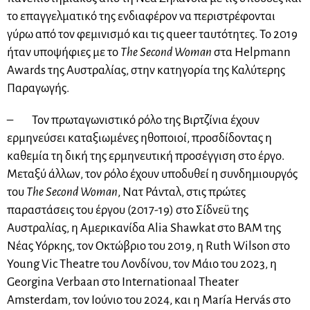
το επαγγελματικό της ενδιαφέρον να περιστρέφονται
γύρω από τον φεμινισμό και τις queer ταυτότητες. Το 2019
ήταν υποψήφιες με το
The Second Woman
στα Helpmann
Awards της Αυστραλίας, στην κατηγορία της Καλύτερης
Παραγωγής.
– Τον πρωταγωνιστικό ρόλο της Βιρτζίνια έχουν
ερμηνεύσει καταξιωμένες ηθοποιοί, προσδίδοντας η
καθεμία τη δική της ερμηνευτική προσέγγιση στο έργο.
Μεταξύ άλλων, τον ρόλο έχουν υποδυθεί η συνδημιουργός
του
The Second Woman
, Νατ Ράνταλ, στις πρώτες
παραστάσεις του έργου (2017-19) στο Σίδνεϋ της
Αυστραλίας, η Αμερικανίδα Alia Shawkat στο ΒΑΜ της
Νέας Υόρκης, τον Οκτώβριο του 2019, η Ruth Wilson στο
Young Vic Theatre του Λονδίνου, τον Μάιο του 2023, η
Georgina Verbaan στο Internationaal Theater
Amsterdam, τον Ιούνιο του 2024, και η María Hervás στο