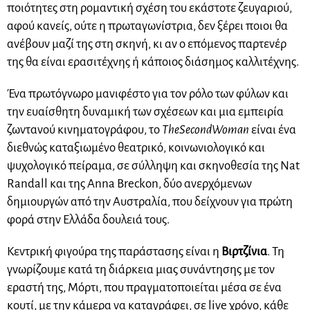
ποιότητες στη ρομαντική σχέση του εκάστοτε ζευγαριού,
αφού κανείς, ούτε η πρωταγωνίστρια, δεν ξέρει ποιοι θα
ανέβουν μαζί της στη σκηνή, κι αν ο επόμενος παρτενέρ
της θα είναι ερασιτέχνης ή κάποιος διάσημος καλλιτέχνης.
Ένα πρωτόγνωρο μανιφέστο για τον ρόλο των φύλων και
την ευαίσθητη δυναμική των σχέσεων και μια εμπειρία
ζωντανού κινηματογράφου, το
The
Second
Woman
είναι ένα
διεθνώς καταξιωμένο θεατρικό, κοινωνιολογικό και
ψυχολογικό πείραμα, σε σύλληψη και σκηνοθεσία της Nat
Randall και της Anna Breckon, δύο ανερχόμενων
δημιουργών από την Αυστραλία, που δείχνουν για πρώτη
φορά στην Ελλάδα δουλειά τους.
Κεντρική φιγούρα της παράστασης είναι η
Βιρτζίνια
. Τη
γνωρίζουμε κατά τη διάρκεια μιας συνάντησης με τον
εραστή της, Μόρτι, που πραγματοποιείται μέσα σε ένα
κουτί, με την κάμερα να καταγράφει, σε live χρόνο, κάθε