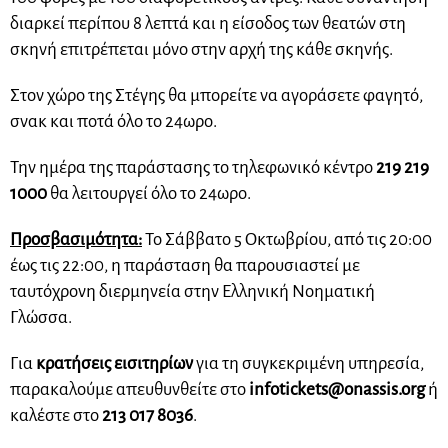
διαρκεί περίπου 8 λεπτά και η είσοδος των θεατών στη
σκηνή επιτρέπεται μόνο στην αρχή της κάθε σκηνής.
Στον χώρο της Στέγης θα μπορείτε να αγοράσετε φαγητό,
σνακ και ποτά όλο το 24ωρο.
Την ημέρα της παράστασης το τηλεφωνικό κέντρο
219 219
1000
θα λειτουργεί όλο το 24ωρο.
Προσβασιμότητα:
Το Σάββατο 5 Οκτωβρίου, από τις 20:00
έως τις 22:00, η παράσταση θα παρουσιαστεί με
ταυτόχρονη διερμηνεία στην Ελληνική Νοηματική
Γλώσσα.
Για
κρατήσεις εισιτηρίων
για τη συγκεκριμένη υπηρεσία,
παρακαλούμε απευθυνθείτε στο
infotickets@onassis.org
ή
καλέστε στο
213 017 8036
.