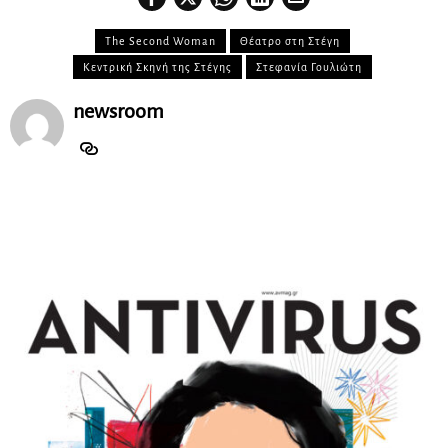
The Second Woman
Θέατρο στη Στέγη
Κεντρική Σκηνή της Στέγης
Στεφανία Γουλιώτη
newsroom