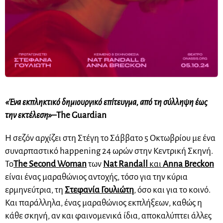
«Ένα εκπληκτικό δημιουργικό επίτευγμα, από τη σύλληψη έως
την εκτέλεση»
–
The Guardian
Η σεζόν αρχίζει στη Στέγη το Σάββατο 5 Οκτωβρίου με ένα
συναρπαστικό happening 24 ωρών στην Κεντρική Σκηνή.
Το
T
he Second Woman
των
Nat Randall
και
Anna Breckon
είναι ένας μαραθώνιος αντοχής, τόσο για την κύρια
ερμηνεύτρια, τη
Στεφανία Γουλιώτη
, όσο και για το κοινό.
Και παράλληλα, ένας μαραθώνιος εκπλήξεων, καθώς η
κάθε σκηνή, αν και φαινομενικά ίδια, αποκαλύπτει άλλες