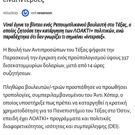
16/04/2025
από
newsroom
Viral έγινε το βίντεο ενός Ρεπουμπλικανού βουλευτή στο Τέξας, ο
οποίος ζητούσε την κατάργηση των ΛΟΑΚΤΙ+ πολιτικών, ενώ
παραδέχτηκε ότι δεν γνωρίζει τι σημαίνει «ίντερσεξ».
Η Βουλή των Αντιπροσώπων του Τέξας ψήφισε την
Παρασκευή την έγκριση ενός προϋπολογισμού ύψους 337
δισεκατομμυρίων δολαρίων, μετά από 14 ώρες
συζητήσεων.
Πληθώρα βουλευτών/-τριών προσπάθησε να προωθήσει
τροπολογίες, συμπεριλαμβανομένου του Άντι Χόπερ, ο
οποίος υποστήριξε πως πρέπει να καταργηθεί η κρατική
χρηματοδότηση για το Πανεπιστήμιο του Τέξας στο Όστιν,
επειδή έχει ΛΟΑΤΚΙ+ προγράμματα και πολιτικές
διαφορετικότητας, ισότητας και συμπερίληψης (DEI).