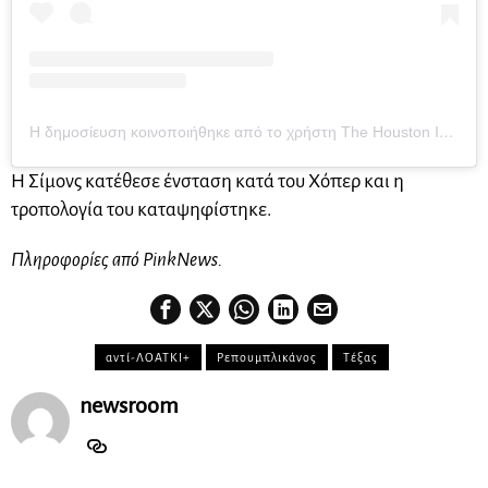
Η δημοσίευση κοινοποιήθηκε από το χρήστη The Houston Intersex Society (@the_houston_intersex_society)
Η Σίμονς κατέθεσε ένσταση κατά του Χόπερ και η
τροπολογία του καταψηφίστηκε.
Πληροφορίες από PinkNews.
αντί-ΛΟΑΤΚΙ+
Ρεπουμπλικάνος
Τέξας
newsroom