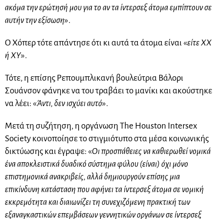
ακόμα την ερώτησή μου για το αν τα ίντερσεξ άτομα εμπίπτουν σε
αυτήν την εξίσωση
».
Ο Χόπερ τότε απάντησε ότι κι αυτά τα άτομα είναι «
είτε XX
ή XY
».
Τότε, η επίσης Ρεπουμπλικανή βουλεύτρια Βάλορι
Σουάνσον φάνηκε να του τραβάει το μανίκι και ακούστηκε
να λέει: «
Άντι, δεν ισχύει αυτό
».
Μετά τη συζήτηση, η οργάνωση The Houston Intersex
Society κοινοποίησε το στιγμιότυπο στα μέσα κοινωνικής
δικτύωσης και έγραψε: «
Οι προσπάθειες να καθιερωθεί νομικά
ένα αποκλειστικά δυαδικό σύστημα φύλου (είναι) όχι μόνο
επιστημονικά ανακριβείς, αλλά δημιουργούν επίσης μια
επικίνδυνη κατάσταση που αφήνει τα ίντερσεξ άτομα σε νομική
εκκρεμότητα και διαιωνίζει τη συνεχιζόμενη πρακτική των
εξαναγκαστικών επεμβάσεων γεννητικών οργάνων σε ίντερσεξ