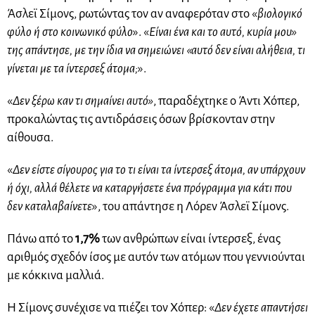
Άσλεϊ Σίμονς, ρωτώντας τον αν αναφερόταν στο «
βιολογικό
φύλο ή στο κοινωνικό φύλο
». «
Είναι ένα και το αυτό, κυρία μου»
της απάντησε, με την ίδια να σημειώνει «αυτό δεν είναι αλήθεια, τι
γίνεται με τα ίντερσεξ άτομα;
».
«
Δεν ξέρω καν τι σημαίνει αυτό»
, παραδέχτηκε ο Άντι Χόπερ,
προκαλώντας τις αντιδράσεις όσων βρίσκονταν στην
αίθουσα.
«
Δεν είστε σίγουρος για το τι είναι τα ίντερσεξ άτομα, αν υπάρχουν
ή όχι, αλλά θέλετε να καταργήσετε ένα πρόγραμμα για κάτι που
δεν καταλαβαίνετε
», του απάντησε η Λόρεν Άσλεϊ Σίμονς.
Πάνω από το
1,7%
των ανθρώπων είναι ίντερσεξ, ένας
αριθμός σχεδόν ίσος με αυτόν των ατόμων που γεννιούνται
με κόκκινα μαλλιά.
Η Σίμονς συνέχισε να πιέζει τον Χόπερ: «
Δεν έχετε απαντήσει