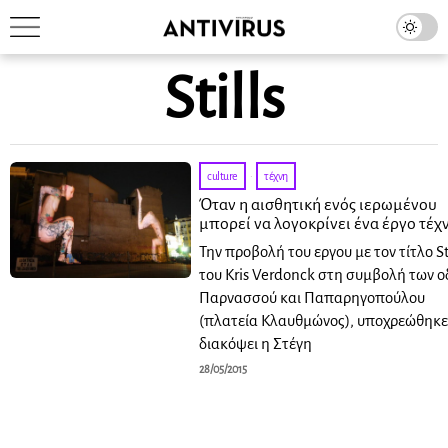
Stills
culture
·
τέχνη
Όταν η αισθητική ενός ιερωμένου
μπορεί να λογοκρίνει ένα έργο τέχ
Την προβολή του εργου με τον τίτλο Sti
του Kris Verdonck στη συμβολή των 
Παρνασσού και Παπαρηγοπούλου
(πλατεία Κλαυθμώνος), υποχρεώθηκε
διακόψει η Στέγη
28/05/2015