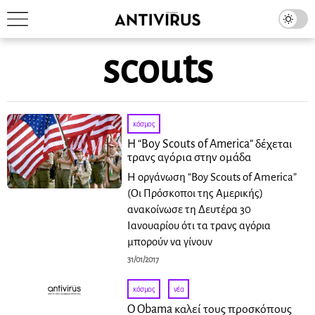
scouts
κόσμος
Η “Boy Scouts of America” δέχεται
τρανς αγόρια στην ομάδα
Η οργάνωση “Boy Scouts of America”
(Οι Πρόσκοποι της Αμερικής)
ανακοίνωσε τη Δευτέρα 30
Ιανουαρίου ότι τα τρανς αγόρια
μπορούν να γίνουν
31/01/2017
κόσμος
·
νέα
Ο Οbama καλεί τους προσκόπους