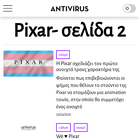
Pixar
- σελίδα 2
σινεμά
H Pixar σχεδιάζει τον πρώτο
ανοιχτά τρανς χαρακτήρα της
Φαίνεται πως επιβεβαιώνονται οι
φήμες που θέλουν τα στούντιο της
Pixar να ετοιμάζουν μια animation
ταινία, στην οποία θα συμμετέχει
ένας ανοιχτά
23/04/2021
culture
·
σινεμά
We ♥ Pixar