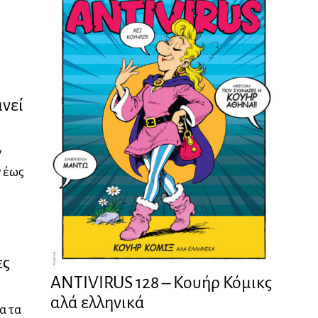
μνεί
ν
ν έως
ες
ANTIVIRUS 128 – Kουήρ Κόμικς
αλά ελληνικά
α τα