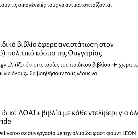
ουν τις οικογένειές τους να αντικατοπτρίζονται
ιδικό βιβλίο έφερε αναστάτωση στον
) πολιτικό κόσμο της Ουγγαρίας
gy ελπίζει ότι οι ιστορίες του παιδικού βιβλίου «Η χώρα τ
ι για όλους» θα βοηθήσουν τους νέους να
δικά ΛΟΑΤ+ βιβλία με κάθε ντελίβερι για όλ
ride
liveroo σε συνεργασία με την αλυσίδα φαστ φουντ LEON