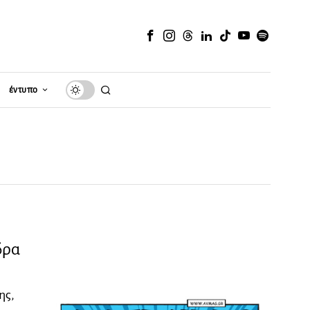
έντυπο
δρα
ης,