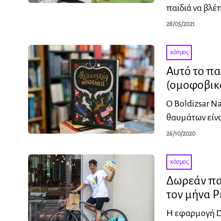
παιδιά να βλέπ
28/05/2021
κόσμος
Αυτό το πα
(ομοφοβικό
Ο Boldizsar Na
θαυμάτων είνα
26/10/2020
κόσμος
Δωρεάν παι
τον μήνα P
Η εφαρμογή De