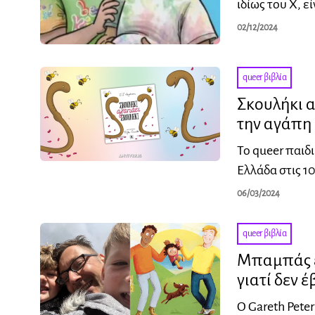
ιδίως του X, ε
02/12/2024
queer βιβλία
Σκουλήκι α
την αγάπη 
Το queer παιδ
Ελλάδα στις 10
06/03/2024
queer βιβλία
Μπαμπάς έ
γιατί δεν έ
Ο Gareth Peter