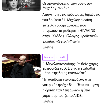
Οι οργανώσεις απαντούν στον
Μιχελογιαννάκη
Απάντηση στις πρόσφατες δηλώσεις
του βουλευτή Ι. Μιχελογιαννάκη
έστειλαν οι οιργανώσεις που
ασχολούνται με θέματα HIV/AIDS
στην Ελλάδα (Σύλλογος Οροθετικών
Ελλάδος «Θετική Φωνή»,
13/05/2015
featured
·
health
Γ. Μιχελογιαννάκης: “Η θεία χάρις
εμποδίζει το AIDS να μεταδοθεί
μέσω της θείας κοινωνίας”
“Τη συμβολή των λειψάνων στη
γιατρική την έχω δει – “θαυματουργή
η δράση των λειψάνων – η θεία
χάρις… εμποδίζει το AIDS….
12/05/2015