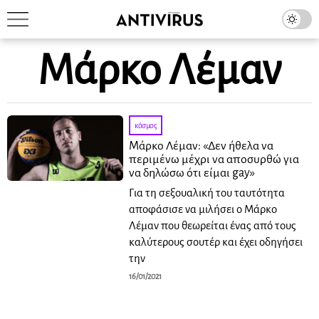
Μάρκο Λέμαν
κόσμος
Μάρκο Λέμαν: «Δεν ήθελα να
περιμένω μέχρι να αποσυρθώ για
να δηλώσω ότι είμαι gay»
Για τη σεξουαλική του ταυτότητα
αποφάσισε να μιλήσει ο Μάρκο
Λέμαν που θεωρείται ένας από τους
καλύτερους σουτέρ και έχει οδηγήσει
την
16/01/2021