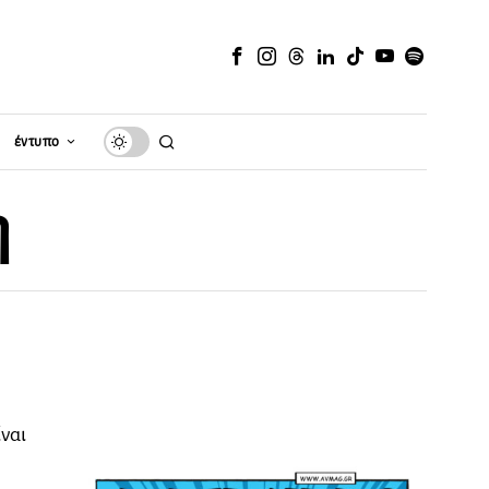
έντυπο
η
ίναι