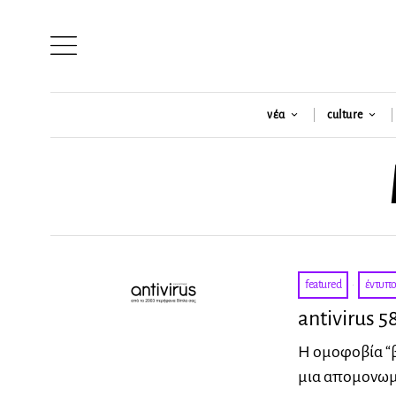
νέα
culture
featured
·
έντυπ
antivirus
Η ομοφοβία “βο
μια απομονωμέ