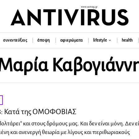
συνεντεύξεις
άποψη
αφιερώματα
lifestyle
health
Μαρία Καβογιάνν
ο
 58: Κατά της ΟΜΟΦΟΒΙΑΣ
λτάρει” και στους δρόμους μας. Και δεν είναι μόνη. Δεν ε
νη και ανενεργή θεωρία με λίγους και περιθωριακούς