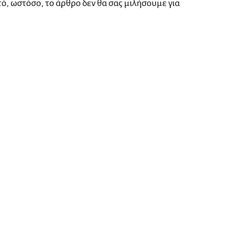
τό, ωστόσο, το άρθρο δεν θα σας μιλήσουμε για