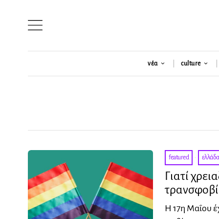
νέα
culture
featured
·
ελλάδ
Γιατί χρει
τρανσφοβία
Η 17η Μαΐου έ