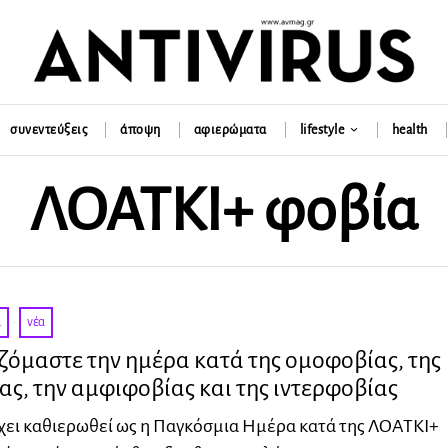
συνεντεύξεις
άποψη
αφιερώματα
lifestyle
health
ΛΟΑΤΚΙ+ φοβία
α
·
νέα
αζόμαστε την ημέρα κατά της ομοφοβίας, της
ς, την αμφιφοβίας και της ιντερφοβίας
χει καθιερωθεί ως η Παγκόσμια Ημέρα κατά της ΛΟΑΤΚΙ+