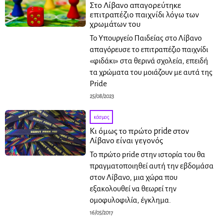
Στο Λίβανο απαγορεύτηκε
επιτραπέζιο παιχνίδι λόγω των
χρωμάτων του
Το Υπουργείο Παιδείας στο Λίβανο
απαγόρευσε το επιτραπέζιο παιχνίδι
«φιδάκι» στα θερινά σχολεία, επειδή
τα χρώματα του μοιάζουν με αυτά της
Pride
25/08/2023
κόσμος
Κι όμως το πρώτο pride στον
Λίβανο είναι γεγονός
Το πρώτο pride στην ιστορία του θα
πραγματοποιηθεί αυτή την εβδομάσα
στον Λίβανο, μια χώρα που
εξακολουθεί να θεωρεί την
ομοφυλοφιλία, έγκλημα.
16/05/2017