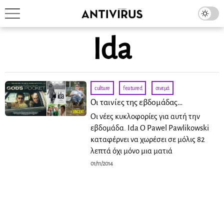
Ida
culture
·
featured
·
σινεμά
Οι ταινίες της εβδομάδας…
Οι νέες κυκλοφορίες για αυτή την
εβδομάδα. Ida Ο Pawel Pawlikowski
καταφέρνει να χωρέσει σε μόλις 82
λεπτά όχι μόνο μια ματιά
01/11/2014