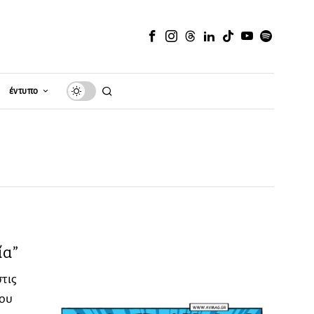
έντυπο
ία”
τις
του