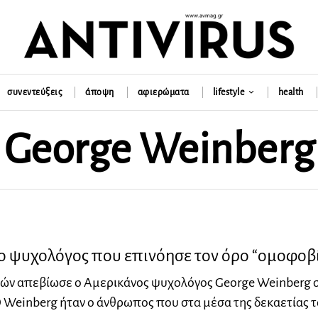
συνεντεύξεις
άποψη
αφιερώματα
lifestyle
health
George Weinberg
ο ψυχολόγος που επινόησε τον όρο “ομοφοβ
ετών απεβίωσε ο Αμερικάνος ψυχολόγος George Weinberg σ
 Weinberg ήταν ο άνθρωπος που στα μέσα της δεκαετίας 