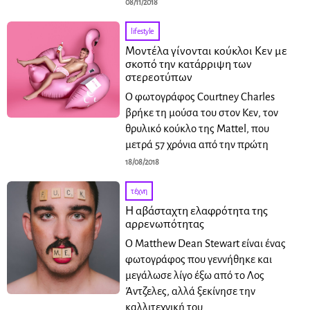
08/11/2018
lifestyle
Μοντέλα γίνονται κούκλοι Κεν με
σκοπό την κατάρριψη των
στερεοτύπων
Ο φωτογράφος Courtney Charles
βρήκε τη μούσα του στον Κεν, τον
θρυλικό κούκλο της Mattel, που
μετρά 57 χρόνια από την πρώτη
18/08/2018
τέχνη
H αβάσταχτη ελαφρότητα της
αρρενωπότητας
O Matthew Dean Stewart είναι ένας
φωτογράφος που γεννήθηκε και
μεγάλωσε λίγο έξω από το Λος
Άντζελες, αλλά ξεκίνησε την
καλλιτεχνική του