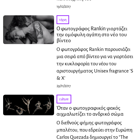
19/12/2017
τέχνη
Ο φωτογράφος Rankin γιορτάζει
την ομόφυλη αγάπη στο νέο του
βίντεο
Ο φωτογράφος Rankin παρουσιάζει
μια σειρά από βίντεο για να γιορτάσει
την κυκλοφορία του νέου του
αριστουργήματος Unisex fragrance ‘S
& X’
29/11/2017
culture
Όταν ο φωτογραφικός φακός
αιχμαλωτίζει το ανδρικό σώμα
Ο διεθνούς φήμης φωτογράφος
μπαλέτου, που εδρεύει στην Ευρώπη
Carlos Quezada δημιουργεί το “The