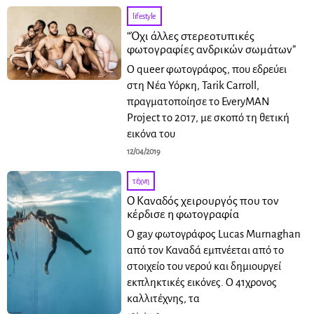
lifestyle
“Όχι άλλες στερεοτυπικές
φωτογραφίες ανδρικών σωμάτων”
Ο queer φωτογράφος, που εδρεύει
στη Νέα Υόρκη, Tarik Carroll,
πραγματοποίησε το EveryMAN
Project το 2017, με σκοπό τη θετική
εικόνα του
12/04/2019
τέχνη
Ο Καναδός χειρουργός που τον
κέρδισε η φωτογραφία
Ο gay φωτογράφος Lucas Murnaghan
από τον Καναδά εμπνέεται από το
στοιχείο του νερού και δημιουργεί
εκπληκτικές εικόνες. Ο 41χρονος
καλλιτέχνης, τα