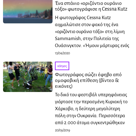
Ένα σπάνιο «οριζόντιο ουράνιο
τόξο» φωτογράφισε η Cessna Kutz
Η φωτογράφος Cessna Kutz
αιχμαλώτισε στον φακό της ένα
«οριζόντιο ουράνιο τόξο» στη λίμνη
Sammamish, στην Πολιτεία της
Ουάσινγκτον. «Ήμουν μάρτυρας ενός
13/04/2020
κόσμος
Φωτογράφος σώζει έφηβο από
ομοφοβική επίθεση (βίντεο &
εικόνες)
Το δικό του φεστιβάλ υπερηφάνειας
γιόρτασε την περασμένη Κυριακή το
Χάρκοβο, η δεύτερη μεγαλύτερη
πόλη στην Ουκρανία. Περισσότερα
από 2.000 άτομα συγκεντρώθηκαν
20/09/2019