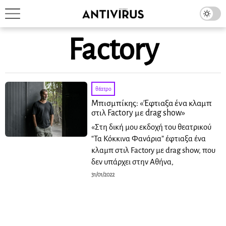
Factory
θέατρο
Μπισμπίκης: «Έφτιαξα ένα κλαμπ
στιλ Factory με drag show»
«Στη δική μου εκδοχή του θεατρικού
“Τα Κόκκινα Φανάρια” έφτιαξα ένα
κλαμπ στιλ Factory με drag show, που
δεν υπάρχει στην Αθήνα,
31/01/2022