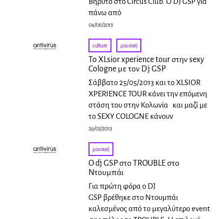
Βηρυτό στο Circus Club. O DJ GSP για
πάνω από
04/06/2013
culture
·
μουσική
To XLsior xperience tour στην sexy
Cologne με τον Dj GSP
Σάββατο 25/05/2013 και το XLSIOR
XPERIENCE TOUR κάνει την επόμενη
στάση του στην Κολωνία και μαζί με
το SEXY COLOGNE κάνουν
29/05/2013
μουσική
O dj GSP στο TROUBLE στο
Ντουμπάι
Για πρώτη φόρα ο DJ
GSP βρέθηκε στο Ντουμπάι
καλεσμένος από το μεγαλύτερο event