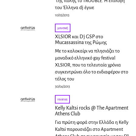
της πόλης το TROUBLE. Η επιλογή
του Έλληνα dj έγινε
10/05/2013
μουσική
XLSIOR και Dj GSP στο
Mucassassina της Ρώμης
Με το καλοκαίρι να πλησιάζει το
μοναδικό ελληνικό gay festival
ΧLSIOR, που τα τελευταία χρόνια
συγκεντρώνει όλο το ενδιαφέρον στο
τέλος του
30/04/2013
reviews
Kelly Kaltsi rocks @ The Apartment
Athens Club
Για πρώτη φορά στην Ελλάδα η Kelly
Kaltsi παρουσιάζει στο Apartment