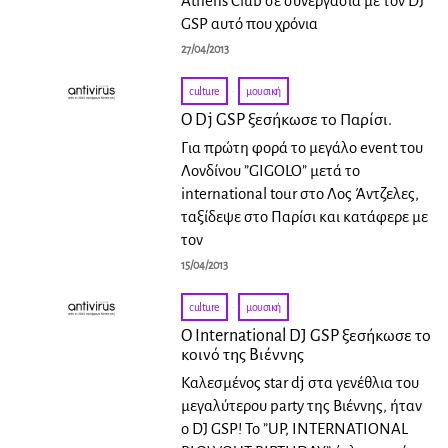
Athens Club σε συνεργασία με τον DJ
GSP αυτό που χρόνια
27/04/2013
culture
·
μουσική
Ο Dj GSP ξεσήκωσε το Παρίσι.
Για πρώτη φορά το μεγάλο event του
Λονδίνου ”GIGOLO” μετά το
international tour στο Λος Άντζελες,
ταξίδεψε στο Παρίσι και κατάφερε με
τον
15/04/2013
culture
·
μουσική
Ο International DJ GSP ξεσήκωσε το
κοινό της Βιέννης
Καλεσμένος star dj στα γενέθλια του
μεγαλύτερου party της Βιέννης, ήταν
ο DJ GSP! Το ”UP, INTERNATIONΑL