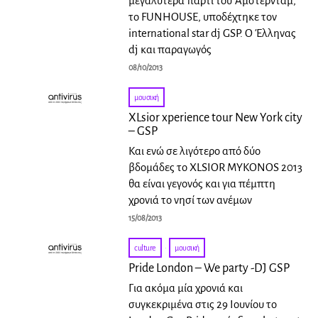
μεγαλύτερα πάρτι του Άμστερνταμ,
το FUNHOUSE, υποδέχτηκε τον
international star dj GSP. Ο Έλληνας
dj και παραγωγός
08/10/2013
μουσική
XLsior xperience tour New York city
– GSP
Και ενώ σε λιγότερο από δύο
βδομάδες το XLSIOR MYKONOS 2013
θα είναι γεγονός και για πέμπτη
χρονιά το νησί των ανέμων
15/08/2013
culture
·
μουσική
Pride London – We party -DJ GSP
Για ακόμα μία χρονιά και
συγκεκριμένα στις 29 Ιουνίου το