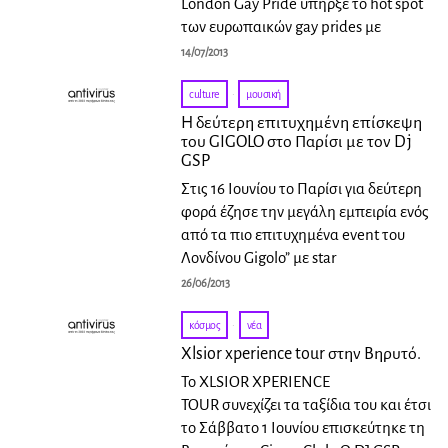
London Gay Pride υπήρξε το hot spot
των ευρωπαικών gay prides με
14/07/2013
culture
·
μουσική
Η δεύτερη επιτυχημένη επίσκεψη
του GIGOLO στο Παρίσι με τον Dj
GSP
Στις 16 Ιουνίου το Παρίσι για δεύτερη
φορά έζησε την μεγάλη εμπειρία ενός
από τα πιο επιτυχημένα event του
Λονδίνου Gigolo” με star
26/06/2013
κόσμος
·
νέα
Xlsior xperience tour στην Βηρυτό.
Το XLSIOR XPERIENCE
TOUR συνεχίζει τα ταξίδια του και έτσι
το Σάββατο 1 Ιουνίου επισκεύτηκε τη