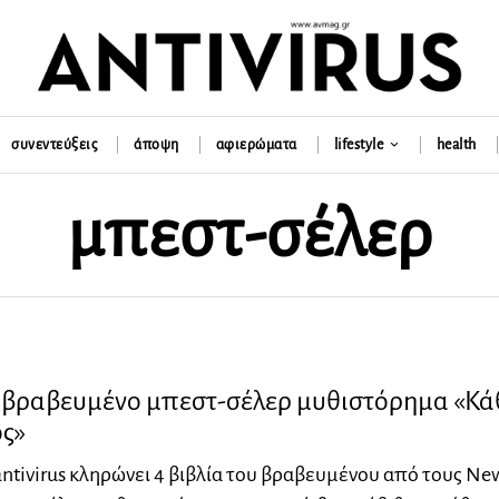
συνεντεύξεις
άποψη
αφιερώματα
lifestyle
health
μπεστ-σέλερ
ο βραβευμένο μπεστ-σέλερ μυθιστόρημα «Κά
ς»
antivirus κληρώνει 4 βιβλία του βραβευμένου από τους Ne