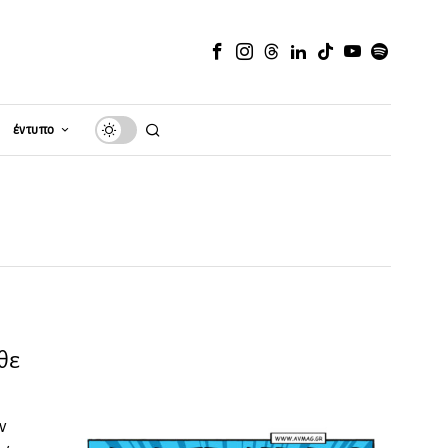
έντυπο
θε
w