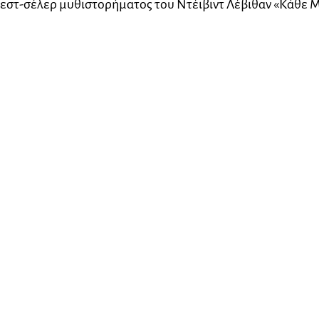
πεστ-σέλερ μυθιστορήματος του Ντέιβιντ Λέβιθαν «Κάθε 