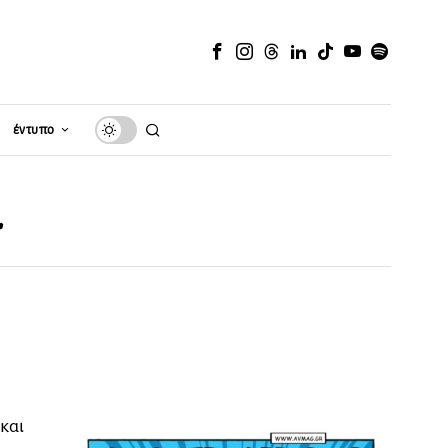
έντυπο
α
και