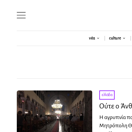
νέα
culture
ελλάδα
Ούτε ο Άνθ
Η αγρυπνία πο
Μητρόπολη Θεσ