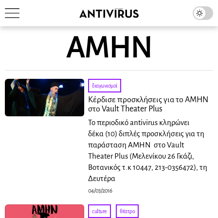
ΑΜΗΝ
διαγωνισμοί
Κέρδισε προσκλήσεις για το ΑΜΗΝ
στο Vault Theater Plus
Το περιοδικό antivirus κληρώνει
δέκα (10) διπλές προσκλήσεις για τη
παράσταση ΑΜΗΝ στο Vault
Theater Plus (Μελενίκου 26 Γκάζι,
Βοτανικός τ.κ 10447, 213-0356472), τη
Δευτέρα
04/03/2016
culture
·
θέατρο