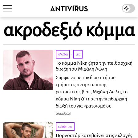
ακροδεξιό κόμμα
ελλάδα
·
νέα
Το κόμμα Νίκη ζητά την πειθαρχική
δίωξη του Μιχάλη Λώλη
Σύμφωνα με τον διοικητή του
τμήματος αντιμετώπισης
ρατσιστικής βίας, Μιχάλη Λώλη, το
κόμμα Νίκη ζήτησε την πειθαρχική
δίωξή του για «ρατσισμό σε
03/04/2025
celebrities
Πορνοστάρ κατεβαίνει στις εκλογές