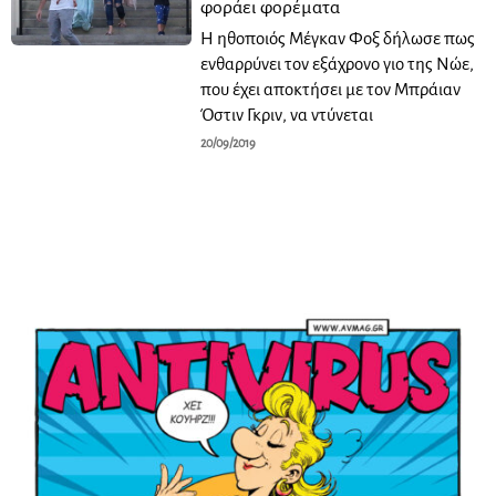
φοράει φορέματα
Η ηθοποιός Μέγκαν Φοξ δήλωσε πως
ενθαρρύνει τον εξάχρονο γιο της Νώε,
που έχει αποκτήσει με τον Μπράιαν
Όστιν Γκριν, να ντύνεται
20/09/2019