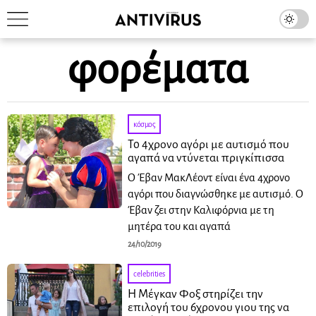
φορέματα
κόσμος
To 4χρονο αγόρι με αυτισμό που
αγαπά να ντύνεται πριγκίπισσα
Ο Έβαν ΜακΛέοντ είναι ένα 4χρονο
αγόρι που διαγνώσθηκε με αυτισμό. Ο
Έβαν ζει στην Καλιφόρνια με τη
μητέρα του και αγαπά
24/10/2019
celebrities
Η Μέγκαν Φοξ στηρίζει την
επιλογή του 6χρονου γιου της να