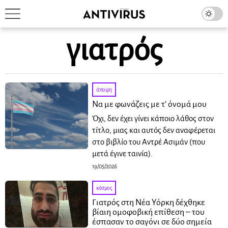
γιατρός
άποψη
Να με φωνάζεις με τ’ όνομά μου
Όχι, δεν έχει γίνει κάποιο λάθος στον
τίτλο, μιας και αυτός δεν αναφέρεται
στο βιβλίο του Αντρέ Ασιμάν (που
μετά έγινε ταινία).
19/05/2026
κόσμος
Γιατρός στη Νέα Υόρκη δέχθηκε
βίαιη ομοφοβική επίθεση – του
έσπασαν το σαγόνι σε δύο σημεία