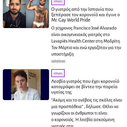
κόσμος
Ο γιατρός από την Ισπανία που
ξεπέρασε τον κορονοϊό και έγινε ο
Mr. Gay World Pride
Ο 30χρονος Francisco José Alvarado
είναι οικογενειακός γιατρός στο
Lavapiés Health Center στη Μαδρίτη.
Τον Μάρτιο και ενώ εργαζόταν για την
υποστήριξη
22/05/2020
κόσμος
Λεσβία γιατρός που έχει κορονοϊό
καταγράφει σε βίντεο την πορεία
υγείας της
“Ακόμη και το ανέβεις τις σκάλες είναι
μια προσπάθεια” , δήλωσε. Θέλει να
γνωρίζουν οι άνθρωποι τι είναι
ο κοροναϊός. Η λεσβία ασκούμενη
γιατρός στη