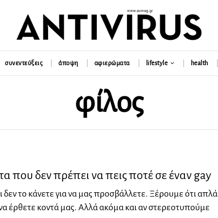
συνεντεύξεις
άποψη
αφιερώματα
lifestyle
health
φίλος
α που δεν πρέπει να πεις ποτέ σε έναν gay
ι δεν το κάνετε για να μας προσβάλλετε. Ξέρουμε ότι απλά
α έρθετε κοντά μας. Αλλά ακόμα και αν στερεοτυπούμε