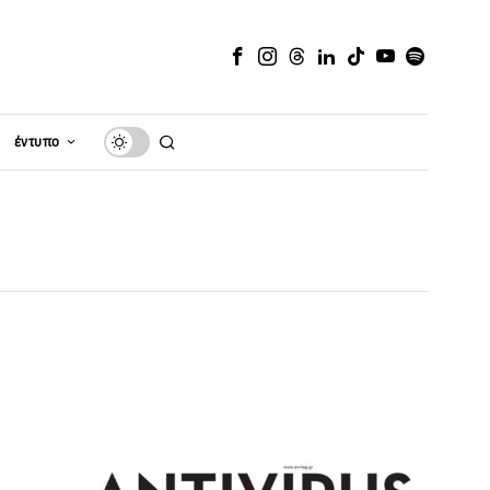
έντυπο