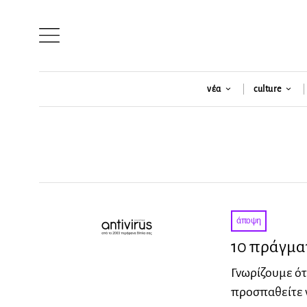
νέα
culture
άποψη
10 πράγματ
Γνωρίζουμε ότ
προσπαθείτε ν