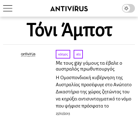
Τόνι Άμποτ
κόσμος
·
νέα
Με τους gay γάμους τα έβαλε ο
αυστραλός πρωθυπουργός
Η Ομοσπονδιακή κυβέρνηση της
Αυστραλίας προσέφυγε στο Ανώτατο
Δικαστήριο της χώρας ζητώντας του
να κηρύξει αντισυνταγματικό το νόμο
που ψήφισε πρόσφατα το
25/10/2013