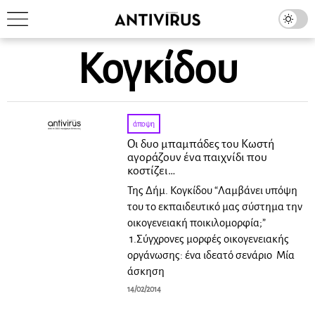
Κογκίδου
άποψη
Οι δυο μπαμπάδες του Κωστή
αγοράζουν ένα παιχνίδι που
κοστίζει…
Της Δήμ. Κογκίδου “Λαμβάνει υπόψη
του το εκπαιδευτικό μας σύστημα την
οικογενειακή ποικιλομορφία;”
1.Σύγχρονες μορφές οικογενειακής
οργάνωσης: ένα ιδεατό σενάριο Μία
άσκηση
14/02/2014