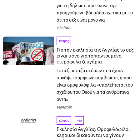
για τη δήλωση που έκανε την
προηγούμενη βδομάδα σχετικά με το
ότι το σεξ είναι μόνο για
31/01/2020
κόσμος
Για την εκκλησία της Αγγλίας το σεξ
είναι μόνο για τα παντρεμένα
ετερόφυλα ζευγάρια
Το σεξ μεταξύ ατόμων που έχουν
συνάψει σύμφωνο συμβίωσης ή που
είναι ομοφυλόφιλα «υπολείπεται του
σχεδίου του Θεού για τα ανθρώπινα
όντα».
24/01/2020
κόσμος
·
νέα
Εκκλησία Αγγλίας: Ομοφυλόφιλοι
κληρικοί δικαιούνται να γίνουν