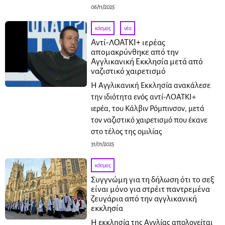
06/11/2025
κόσμος
·
νέα
Αντί-ΛΟΑΤΚΙ+ ιερέας
απομακρύνθηκε από την
Αγγλικανική Εκκλησία μετά από
ναζιστικό χαιρετισμό
Η Αγγλικανική Εκκλησία ανακάλεσε
την ιδιότητα ενός αντί-ΛΟΑΤΚΙ+
ιερέα, του Κάλβιν Ρόμπινσον, μετά
τον ναζιστικό χαιρετισμό που έκανε
στο τέλος της ομιλίας
31/01/2025
κόσμος
Συγγνώμη για τη δήλωση ότι το σεξ
είναι μόνο για στρέιτ παντρεμένα
ζευγάρια από την αγγλικανική
εκκλησία
Η εκκλησία της Αγγλίας απολογείται