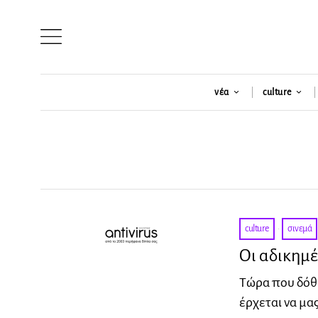
νέα
culture
culture
·
σινεμά
Οι αδικημ
Τώρα που δόθη
έρχεται να μας