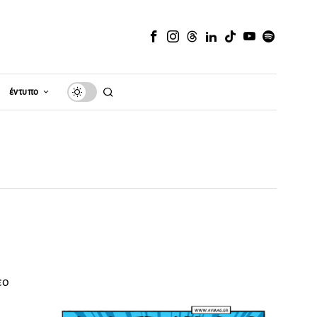
έντυπο
εο