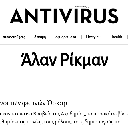
συνεντεύξεις
άποψη
αφιερώματα
lifestyle
health
Άλαν Ρίκμαν
ένοι των φετινών Όσκαρ
καν τα φετινά Βραβεία της Ακαδημίας, το παρακάτω βίντ
 θυμίσει τις ταινίες, τους ρόλους, τους δημιουργούς που