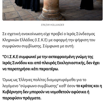
EPA/JIM HOLLANDER
Σε σχετική ανακοίνωση είχε προβεί ο Ιερός Σύνδεσμος
Κληρικών Ελλάδος (Ι.Σ.Κ.Ε) με αφορμή την ψήφιση του
συμφώνου συμβίωσης. Σύμφωνα με αυτή:
“Ο Ι.Σ.Κ.Ε συμφωνεί με την εκπεφρασμένη γνώμη της
Ιεράς Συνόδου και από πλευράς Εκκλησιαστικής, δεν έχει
να παρατηρήσει κάτι περαιτέρω.
Όμως ως Έλληνες πολίτες διαμαρτυρόμεθα για το
λεγόμενο “σύμφωνο συμβίωσης” καθ’ όσον
το κράτος και η
Κυβέρνηση δεν μπορούν να νομοθετούν αφύσικα ή
παραφύσιν πράγματα.