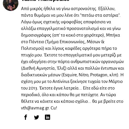
Από μικρός ήθελα να γίνω αστροναύτης. Εξάλλου,
πάντα θυμάμαι να μου λένε ότι "πετάω στα αστέρια".
Λόγω όμως σχετικής υψοφοβίας αποφάσισα να
αλλάξω επαγγελματικό προσανατολισμό και να γίνω
δημοσιογράφος (απ' το κακό στο χειρότερο), Μπήκα
στο Πάντειο (Τμήμα Επικοινωνίας, Μέσων &
Πολιτισμού) και λίγους καφέδες αργότερα πήρα το
πτυχίο μου. Έκτοτε το επαγγελματικό μου μετερίζι με
έχει οδηγήσει στην πόρτα ανθρωπιστικών οργανισμών
(Διεθνή Αμνηστία, Έλιξ) αλλά και πολλών έντυπων και
διαδικτυακών μέσων (Esquire, Nitro, Protagon, κλπ). Η
σχέση μου με το Antivirus ξεκίνησε τυχαία τον Μάρτιο
του 2013. Έκτοτε έγινε λατρεία... Είτε εδώ είτε στο
περιοδικό, όλο και κάπου θα με πετύχετε. Αν τώρα
θέλετε να κάνετε και κάποιο σχόλιο... θα με βρείτε στο
vth@avmag.gr
. Cu!