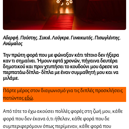
Αδερφή
.
Πούστης
.
Συκιά
.
Λούγκρα
.
Γυναικωτός
.
Πισωγλέντης.
Ανώμαλος
Την πρώτη φορά που με φώναξαν κάτι τέτοιο δεν ήξερα
καν τι σημαίνει. Ήμουν εφτά χρονών, πήγαινα δευτέρα
δημοτικού και πριν χτυπήσει το κουδούνι μου άρεσε να
περπατάω δίπλα- δίπλα με έναν συμμαθητή μου και να
μιλάμε.
Πάρτε μέρος στον διαγωνισμό για τις διπλές προσκλήσεις
πατώντας
εδώ
.
Από τότε το έχω ακούσει πολλές φορές στη ζωή μου, κάθε
φορά που δεν έκανα ό,τι ήθελαν, κάθε φορά που δε
συμπεριφερόμουν όπως περίμεναν, κάθε φορά που