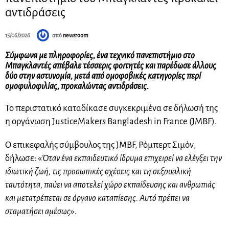
αντιδράσεις
15/06/2026
από
newsroom
Σύμφωνα με πληροφορίες, ένα τεχνικό πανεπιστήμιο στο
Μπαγκλαντές απέβαλε τέσσερις φοιτητές και παρέδωσε άλλους
δύο στην αστυνομία, μετά από ομοφοβικές κατηγορίες περί
ομοφυλοφιλίας, προκαλώντας αντιδράσεις.
Το περιστατικό καταδίκασε συγκεκριμένα σε δήλωσή της
η οργάνωση JusticeMakers Bangladesh in France (JMBF).
Ο επικεφαλής σύμβουλος της JMBF, Ρόμπερτ Σιμόν,
δήλωσε: «
Όταν ένα εκπαιδευτικό ίδρυμα επιχειρεί να ελέγξει την
ιδιωτική ζωή, τις προσωπικές σχέσεις και τη σεξουαλική
ταυτότητα, παύει να αποτελεί χώρο εκπαίδευσης και ανθρωπιάς
και μετατρέπεται σε όργανο καταπίεσης. Αυτό πρέπει να
σταματήσει αμέσως
».