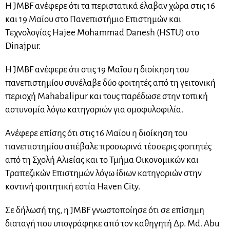
Η JMBF ανέφερε ότι τα περιστατικά έλαβαν χώρα στις 16
και 19 Μαΐου στο Πανεπιστήμιο Επιστημών και
Τεχνολογίας Hajee Mohammad Danesh (HSTU) στο
Dinajpur.
Η JMBF ανέφερε ότι στις 19 Μαΐου η διοίκηση του
πανεπιστημίου συνέλαβε δύο φοιτητές από τη γειτονική
περιοχή Mahabalipur και τους παρέδωσε στην τοπική
αστυνομία λόγω κατηγοριών για ομοφυλοφιλία.
Ανέφερε επίσης ότι στις 16 Μαΐου η διοίκηση του
πανεπιστημίου απέβαλε προσωρινά τέσσερις φοιτητές
από τη Σχολή Αλιείας και το Τμήμα Οικονομικών και
Τραπεζικών Επιστημών λόγω ίδιων κατηγοριών στην
κοντινή φοιτητική εστία Haven City.
Σε δήλωσή της, η JMBF γνωστοποίησε ότι σε επίσημη
διαταγή που υπογράφηκε από τον καθηγητή Δρ. Md. Abu