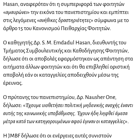
Hasan, αναφερόταν ότι η συμπεριφορά των φοιτητών
«
αμαυρώνει
» την εικόνα του πανεπιστημίου και εμπίπτει
στις λεγόμενες «
ανήθικες δραστηριότητες
» σύμφωνα με το
άρθρο 15 του Κανονισμού Πειθαρχίας Φοιτητών.
Ο καθηγητής Δρ. S. M. Emdadul Hasan, διευθυντής του
Τμήματος Συμβουλευτικής και Καθοδήγησης Φοιτητών,
δήλωσε ότι οι αποβολές εφαρμόστηκαν ως απάντηση στα
αιτήματα άλλων φοιτητών και ότι θα επιβληθεί οριστική
αποβολή εάν οι καταγγελίες αποδειχθούν μέσω της
έρευνας.
Ο πρύτανης του πανεπιστημίου, Δρ. Nausher One,
δήλωσε: «
Έχουμε υιοθετήσει πολιτική μηδενικής ανοχής έναντι
αυτής της κοινωνικής υποβάθμισης. Έχουν ήδη ληφθεί άμεσα
μέτρα κατά των κατηγορουμένων αφού έγιναν οι καταγγελίες
».
Η JMBF δήλωσε ότι οι ενέργειες αυτές συνιστούν