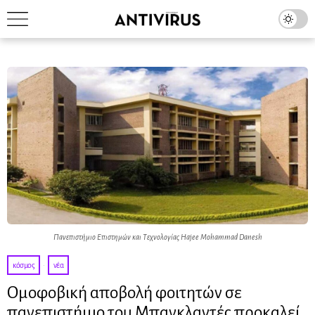
Πανεπιστήμιο Επιστημών και Τεχνολογίας Hajee Mohammad Danesh
κόσμος
·
νέα
Ομοφοβική αποβολή φοιτητών σε
πανεπιστήμιο του Μπαγκλαντές προκαλεί