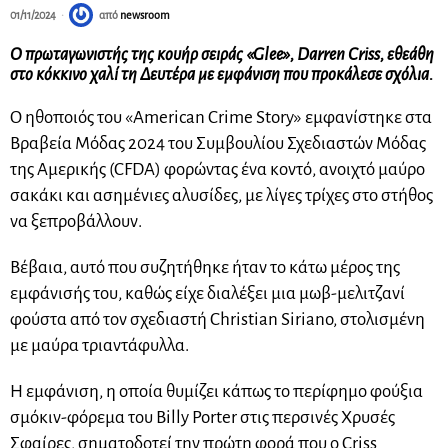
01/11/2024
από
newsroom
Ο πρωταγωνιστής της κουήρ σειράς «Glee», Darren Criss, εθεάθη
στο κόκκινο χαλί τη Δευτέρα με εμφάνιση που προκάλεσε σχόλια.
Ο ηθοποιός του «American Crime Story» εμφανίστηκε στα
Βραβεία Μόδας 2024 του Συμβουλίου Σχεδιαστών Μόδας
της Αμερικής (CFDA) φορώντας ένα κοντό, ανοιχτό μαύρο
σακάκι και ασημένιες αλυσίδες, με λίγες τρίχες στο στήθος
να ξεπροβάλλουν.
Βέβαια, αυτό που συζητήθηκε ήταν το κάτω μέρος της
εμφάνισής του, καθώς είχε διαλέξει μια μωβ-μελιτζανί
φούστα από τον σχεδιαστή Christian Siriano, στολισμένη
με μαύρα τριαντάφυλλα.
Η εμφάνιση, η οποία θυμίζει κάπως το περίφημο φούξια
σμόκιν-φόρεμα του Billy Porter στις περσινές Χρυσές
Σφαίρες, σηματοδοτεί την πρώτη φορά που ο Criss