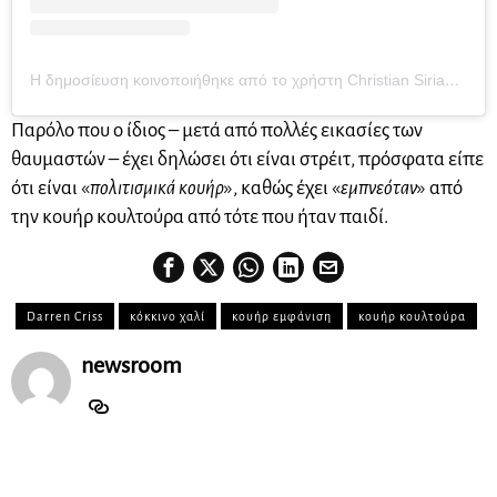
Η δημοσίευση κοινοποιήθηκε από το χρήστη Christian Siriano (@csiriano)
Παρόλο που ο ίδιος – μετά από πολλές εικασίες των
θαυμαστών – έχει δηλώσει ότι είναι στρέιτ, πρόσφατα είπε
ότι είναι «
πολιτισμικά κουήρ
», καθώς έχει «
εμπνεόταν
» από
την κουήρ κουλτούρα από τότε που ήταν παιδί.
Darren Criss
κόκκινο χαλί
κουήρ εμφάνιση
κουήρ κουλτούρα
newsroom