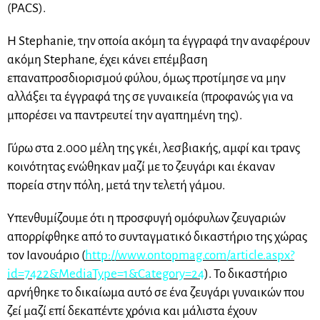
(PACS).
H Stephanie, την οποία ακόμη τα έγγραφά την αναφέρουν
ακόμη Stephane, έχει κάνει επέμβαση
επαναπροσδιορισμού φύλου, όμως προτίμησε να μην
αλλάξει τα έγγραφά της σε γυναικεία (προφανώς για να
μπορέσει να παντρευτεί την αγαπημένη της).
Γύρω στα 2.000 μέλη της γκέι, λεσβιακής, αμφί και τρανς
κοινότητας ενώθηκαν μαζί με το ζευγάρι και έκαναν
πορεία στην πόλη, μετά την τελετή γάμου.
Υπενθυμίζουμε ότι η προσφυγή ομόφυλων ζευγαριών
απορρίφθηκε από το συνταγματικό δικαστήριο της χώρας
τον Ιανουάριο (
http://www.ontopmag.com/article.aspx?
id=7422&MediaType=1&Category=24
). Το δικαστήριο
αρνήθηκε το δικαίωμα αυτό σε ένα ζευγάρι γυναικών που
ζεί μαζί επί δεκαπέντε χρόνια και μάλιστα έχουν