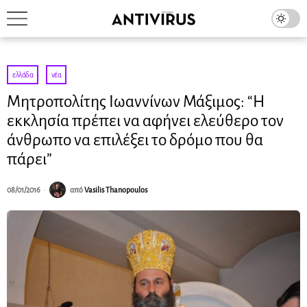
ελλάδα
·
νέα
Μητροπολίτης Ιωαννίνων Μάξιμος: “Η
εκκλησία πρέπει να αφήνει ελεύθερο τον
άνθρωπο να επιλέξει το δρόμο που θα
πάρει”
08/01/2016
από
Vasilis Thanopoulos