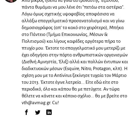
Από μικρός ήθελα να γίνω αστροναύτης. Εξάλλου,
πάντα θυμάμαι να μου λένε ότι "πετάω στα αστέρια".
Λόγω όμως σχετικής υψοφοβίας αποφάσισα να
αλλάξω επαγγελματικό προσανατολισμό και να γίνω
δημοσιογράφος (απ' το κακό στο χειρότερο), Μπήκα
στο Πάντειο (Τμήμα Επικοινωνίας, Μέσων &
Πολιτισμού) και λίγους καφέδες αργότερα πήρα το
πτυχίο μου. Έκτοτε το επαγγελματικό μου μετερίζι με
έχει οδηγήσει στην πόρτα ανθρωπιστικών οργανισμών
(Διεθνή Αμνηστία, Έλιξ) αλλά και πολλών έντυπων και
διαδικτυακών μέσων (Esquire, Nitro, Protagon, κλπ). Η
σχέση μου με το Antivirus ξεκίνησε τυχαία τον Μάρτιο
του 2013. Έκτοτε έγινε λατρεία... Είτε εδώ είτε στο
περιοδικό, όλο και κάπου θα με πετύχετε. Αν τώρα
θέλετε να κάνετε και κάποιο σχόλιο... θα με βρείτε στο
vth@avmag.gr
. Cu!