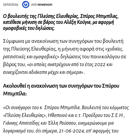
26/06/2024
από
newsroom
Ο βουλευτής της Πλεύσης Ελευθερίας, Σπύρος Μπιμπίλας,
κατέθεσε μήνυση σε βάρος του Αλέξη Κούγια, με αφορμή
ομοφοβικές του δηλώσεις.
Σύμφωνα με ανακοίνωση των συνηγόρων του βουλευτή
της Πλεύσης Ελευθερίας, η μήνυση αφορά στις «
χυδαίες,
ρατσιστικές και ομοφοβικές
» δηλώσεις του ποινικολόγου σε
βάρος του, «
οι οποίες ανατρέχουν από το έτος 2022 και
συνεχίζονται αδιάκοπα μέχρι και σήμερα
».
Ακολουθεί η ανακοίνωση των συνηγόρων του Σπύρου
Μπιμπίλα:
«
Οι συνήγοροι του κ. Σπύρου Μπιμπίλα, Βουλευτή του κόμματος
«Πλεύση Ελευθερίας», Ηθοποιού και ε.τ. Προέδρου του Σ.Ε.Η.,
Γιάννης Απατσίδης και Έλλη Ρούσσου, ενημερώνουμε για
λογαριασμό του, ότι σήμερα, 21-06-2024, επ’ αφορμής του