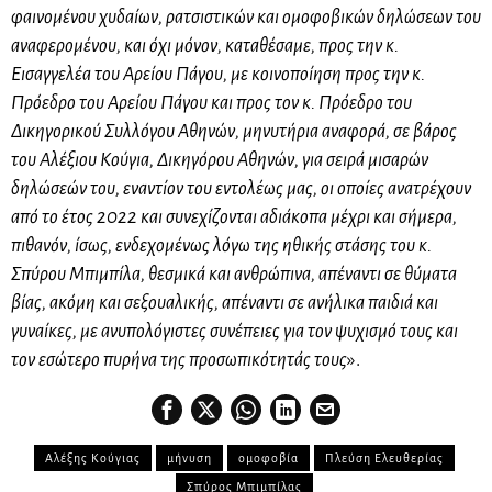
φαινομένου χυδαίων, ρατσιστικών και ομοφοβικών δηλώσεων του
αναφερομένου, και όχι μόνον, καταθέσαμε, προς την κ.
Εισαγγελέα του Αρείου Πάγου, με κοινοποίηση προς την κ.
Πρόεδρο του Αρείου Πάγου και προς τον κ. Πρόεδρο του
Δικηγορικού Συλλόγου Αθηνών, μηνυτήρια αναφορά, σε βάρος
του Αλέξιου Κούγια, Δικηγόρου Αθηνών, για σειρά μισαρών
δηλώσεών του, εναντίον του εντολέως μας, οι οποίες ανατρέχουν
από το έτος 2022 και συνεχίζονται αδιάκοπα μέχρι και σήμερα,
πιθανόν, ίσως, ενδεχομένως λόγω της ηθικής στάσης του κ.
Σπύρου Μπιμπίλα, θεσμικά και ανθρώπινα, απέναντι σε θύματα
βίας, ακόμη και σεξουαλικής, απέναντι σε ανήλικα παιδιά και
γυναίκες, με ανυπολόγιστες συνέπειες για τον ψυχισμό τους και
τον εσώτερο πυρήνα της προσωπικότητάς τους
».
Αλέξης Κούγιας
μήνυση
ομοφοβία
Πλεύση Ελευθερίας
Σπύρος Μπιμπίλας