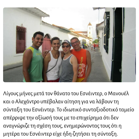
Λίγους μήνες μετά τον θάνατο του Εσνέιντερ, ο Μανουέλ
και ο Αλεχάντρο υπέβαλαν αίτηση για να λάβουν τη
σύνταξη του Εσνέιντερ. Το ιδιωτικό συνταξιοδοτικό ταμείο
απέρριψε την αξίωσή τους με το επιχείρημα ότι δεν
αναγνώριζε τη σχέση τους, ενημερώνοντας τους ότι η
μητέρα του Εσνέιντερ είχε ήδη ζητήσει τη σύνταξη.