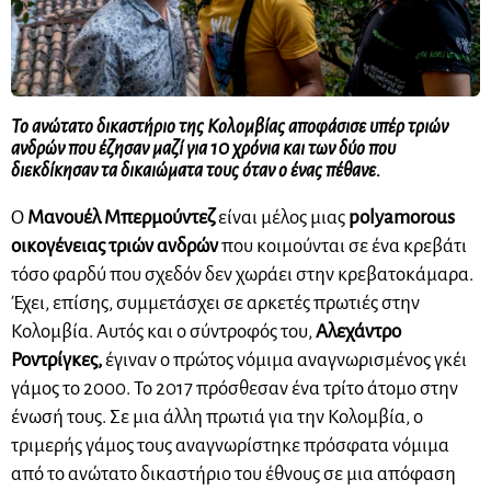
Το ανώτατο δικαστήριο της Κολομβίας αποφάσισε υπέρ τριών
ανδρών που έζησαν μαζί για 10 χρόνια και των δύο που
διεκδίκησαν τα δικαιώματα τους όταν ο ένας πέθανε.
Ο
Μανουέλ Μπερμούντεζ
είναι μέλος μιας
polyamorous
οικογένειας τριών ανδρών
που κοιμούνται σε ένα κρεβάτι
τόσο φαρδύ που σχεδόν δεν χωράει στην κρεβατοκάμαρα.
Έχει, επίσης, συμμετάσχει σε αρκετές πρωτιές στην
Κολομβία. Αυτός και ο σύντροφός του,
Αλεχάντρο
Ροντρίγκες,
έγιναν ο πρώτος νόμιμα αναγνωρισμένος γκέι
γάμος το 2000. Το 2017 πρόσθεσαν ένα τρίτο άτομο στην
ένωσή τους. Σε μια άλλη πρωτιά για την Κολομβία, ο
τριμερής γάμος τους αναγνωρίστηκε πρόσφατα νόμιμα
από το ανώτατο δικαστήριο του έθνους σε μια απόφαση