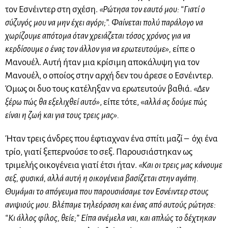
τον Εσνέιντερ στη σχέση.
«Ρώτησα τον εαυτό μου: “Γιατί ο
σύζυγός μου να μην έχει αγόρι;”. Φαίνεται πολύ παράλογο να
χωρίζουμε απότομα όταν χρειάζεται τόσος χρόνος για να
κερδίσουμε ο ένας τον άλλον για να ερωτευτούμε»,
είπε ο
Μανουέλ. Αυτή ήταν μια κρίσιμη αποκάλυψη για τον
Μανουέλ, ο οποίος στην αρχή δεν του άρεσε ο Εσνέιντερ.
Όμως οι δυο τους κατέληξαν να ερωτευτούν βαθιά.
«Δεν
ξέρω πώς θα εξελιχθεί αυτό»
, είπε τότε, «
αλλά ας δούμε πώς
είναι η ζωή και για τους τρεις μας».
Ήταν τρεις άνδρες που έφτιαχναν ένα σπίτι μαζί – όχι ένα
τρίο, γιατί ξεπερνούσε το σεξ. Παρουσιάστηκαν ως
τριμελής οικογένεια γιατί έτσι ήταν.
«Και οι τρεις μας κάνουμε
σεξ, φυσικά, αλλά αυτή η οικογένεια βασίζεται στην αγάπη.
Θυμάμαι το απόγευμα που παρουσιάσαμε τον Εσνέιντερ στους
ανιψιούς μου. Βλέπαμε τηλεόραση και ένας από αυτούς ρώτησε:
“Κι άλλος φίλος, θείε;” Είπα ανέμελα ναι, και απλώς το δέχτηκαν