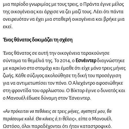
μια περίοδο γνωριμίας με τους τρεις, ο Πράντα έγινε μέλος
της οικογένειας και άρχισε να ζει μαζί τους. Λέει ότι πάντα
ονειρευόταν να έχει μια σταθερή οικογένεια και βρήκε μια
εκεί.
Ένας θάνατος δοκιμάζει τη σχέση
Ένας θάνατος σε αυτή την οικογένεια ταρακούνησε
σύντομα τα θεμέλιά της. Το 2014, ο
Εσνέιντερ
διαγνώστηκε
με καρκίνο στο στομάχι και έμαθε ότι είχε μόνο τρεις μήνες
ζωής. Κάθε σύζυγος ακολούθησε τη δική του προσέγγιση
για να αντιμετωπίσει τον πόνο. Ο Αλεχάντρο αφοσιώθηκε
στη φροντίδα του αρρλωστου. Ο Βίκτορ έγινε ο δυνατός και
ο Μανουέλ έδωσε δύναμη στον Έσνειντερ.
«Αν πρόκειται να πεθάνεις σε τρεις μήνες, αγαπητέ μου, θα
περάσουμε καλά. Θα κάνεις ό,τι θέλεις»,
είπε ο Μανουέλ.
Ωστόσο, όλοι παραδέχονται ότι ήταν καταστροφικό.