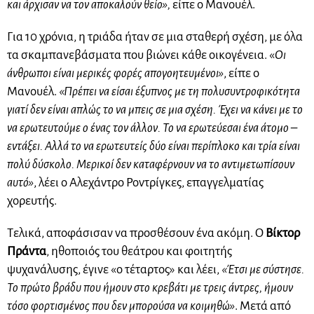
και άρχισαν να τον αποκαλούν θείο»,
είπε ο Μανουέλ.
Για 10 χρόνια, η τριάδα ήταν σε μια σταθερή σχέση, με όλα
τα σκαμπανεβάσματα που βιώνει κάθε οικογένεια. «
Οι
άνθρωποι είναι μερικές φορές απογοητευμένοι»
, είπε ο
Μανουέλ.
«Πρέπει να είσαι έξυπνος με τη πολυσυντροφικότητα
γιατί δεν είναι απλώς το να μπεις σε μια σχέση. Έχει να κάνει με το
να ερωτευτούμε ο ένας τον άλλον. Το να ερωτεύεσαι ένα άτομο –
εντάξει. Αλλά το να ερωτευτείς δύο είναι περίπλοκο και τρία είναι
πολύ δύσκολο. Μερικοί δεν καταφέρνουν να το αντιμετωπίσουν
αυτό»
, λέει ο Αλεχάντρο Ροντρίγκες, επαγγελματίας
χορευτής.
Τελικά, αποφάσισαν να προσθέσουν ένα ακόμη. Ο
Βίκτορ
Πράντα
, ηθοποιός του θεάτρου και φοιτητής
ψυχανάλυσης, έγινε «ο τέταρτος» και λέει,
«Έτσι με σύστησε.
Το πρώτο βράδυ που ήμουν στο κρεβάτι με τρεις άντρες, ήμουν
τόσο φορτισμένος που δεν μπορούσα να κοιμηθώ»
. Μετά από