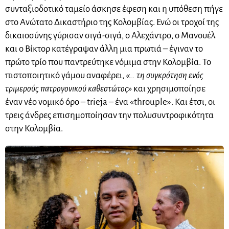
συνταξιοδοτικό ταμείο άσκησε έφεση και η υπόθεση πήγε
στο Ανώτατο Δικαστήριο της Κολομβίας. Ενώ οι τροχοί της
δικαιοσύνης γύρισαν σιγά-σιγά, ο Αλεχάντρο, ο Μανουέλ
και ο Βίκτορ κατέγραψαν άλλη μια πρωτιά – έγιναν το
πρώτο τρίο που παντρεύτηκε νόμιμα στην Κολομβία. Το
πιστοποιητικό γάμου αναφέρει,
«… τη συγκρότηση ενός
τριμερούς πατρογονικού καθεστώτος»
και χρησιμοποίησε
έναν νέο νομικό όρο – trieja – ένα «throuple». Και έτσι, οι
τρεις άνδρες επισημοποίησαν την πολυσυντροφικότητα
στην Κολομβία.