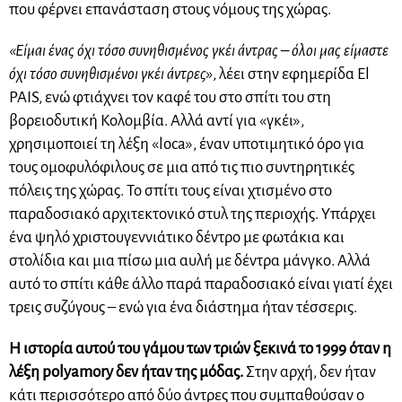
που φέρνει επανάσταση στους νόμους της χώρας.
«Είμαι ένας όχι τόσο συνηθισμένος γκέι άντρας – όλοι μας είμαστε
όχι τόσο συνηθισμένοι γκέι άντρες»
, λέει στην εφημερίδα El
PAIS, ενώ φτιάχνει τον καφέ του στο σπίτι του στη
βορειοδυτική Κολομβία. Αλλά αντί για «γκέι»,
χρησιμοποιεί τη λέξη «loca», έναν υποτιμητικό όρο για
τους ομοφυλόφιλους σε μια από τις πιο συντηρητικές
πόλεις της χώρας. Το σπίτι τους είναι χτισμένο στο
παραδοσιακό αρχιτεκτονικό στυλ της περιοχής. Υπάρχει
ένα ψηλό χριστουγεννιάτικο δέντρο με φωτάκια και
στολίδια και μια πίσω μια αυλή με δέντρα μάνγκο. Αλλά
αυτό το σπίτι κάθε άλλο παρά παραδοσιακό είναι γιατί έχει
τρεις συζύγους – ενώ για ένα διάστημα ήταν τέσσερις.
Η ιστορία αυτού του γάμου των τριών ξεκινά το 1999 όταν η
λέξη polyamory δεν ήταν της μόδας.
Στην αρχή, δεν ήταν
κάτι περισσότερο από δύο άντρες που συμπαθούσαν ο