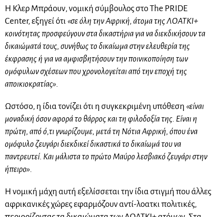
Η Κλερ Μπράουν, νομική σύμβουλος στο The PRIDE
Center, εξηγεί ότι
«σε όλη την Αφρική, άτομα της ΛΟΑΤΚΙ+
κοινότητας προσφεύγουν στα δικαστήρια για να διεκδικήσουν τα
δικαιώματά τους, συνήθως το δικαίωμα στην ελευθερία της
έκφρασης ή για να αμφισβητήσουν την ποινικοποίηση των
ομόφυλων σχέσεων που χρονολογείται από την εποχή της
αποικιοκρατίας».
Ωστόσο, η ίδια τονίζει ότι η συγκεκριμένη υπόθεση
«είναι
μοναδική όσον αφορά το θάρρος και τη φιλοδοξία της. Είναι η
πρώτη, από ό,τι γνωρίζουμε, μετά τη Νότια Αφρική, όπου ένα
ομόφυλο ζευγάρι διεκδικεί δικαστικά το δικαίωμά του να
παντρευτεί. Και μάλιστα το πρώτο Μαύρο λεσβιακό ζευγάρι στην
ήπειρο».
Η νομική μάχη αυτή εξελίσσεται την ίδια στιγμή που άλλες
αφρικανικές χώρες εφαρμόζουν αντί-λοατκι πολιτικές,
περιορίζοντας τα δικαιώματα των ΛΟΑΤΚΙ+ ατόμων. Στα