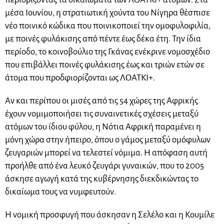
μέσα Ιουνίου, η στρατιωτική χούντα του Νίγηρα θέσπισε
νέο ποινικό κώδικα που ποινικοποιεί την ομοφυλοφιλία,
με ποινές φυλάκισης από πέντε έως δέκα έτη. Την ίδια
περίοδο, το κοινοβούλιο της Γκάνας ενέκρινε νομοσχέδιο
που επιβάλλει ποινές φυλάκισης έως και τριών ετών σε
άτομα που προδφιορίζονται ως ΛΟΑΤΚΙ+.
Αν και περίπου οι μισές από τις 54 χώρες της Αφρικής
έχουν νομιμοποιήσει τις συναινετικές σχέσεις μεταξύ
ατόμων του ίδιου φύλου, η Νότια Αφρική παραμένει η
μόνη χώρα στην ήπειρο, όπου ο γάμος μεταξύ ομόφυλων
ζευγαριών μπορεί να τελεστεί νόμιμα. Η απόφαση αυτή
προήλθε από ένα λευκό ζευγάρι γυναικών, που το 2005
άσκησε αγωγή κατά της κυβέρνησης διεκδικώντας το
δικαίωμα τους να νυμφευτούν.
Η νομική προσφυγή που άσκησαν η Σελέλο και η Κουμίλε