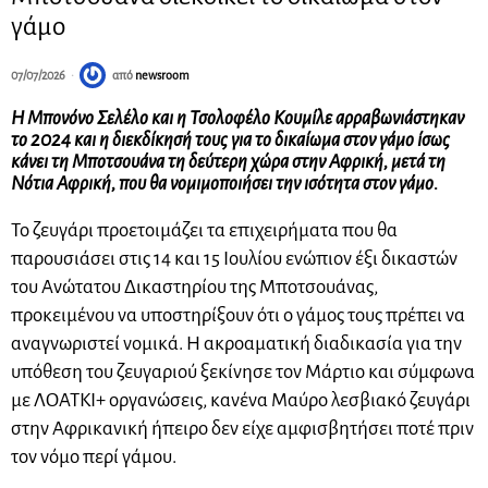
γάμο
07/07/2026
από
newsroom
Η Μπονόνο Σελέλο και η Τσολοφέλο Κουμίλε αρραβωνιάστηκαν
το 2024 και η διεκδίκησή τους για το δικαίωμα στον γάμο ίσως
κάνει τη Μποτσουάνα τη δεύτερη χώρα στην Αφρική, μετά τη
Νότια Αφρική, που θα νομιμοποιήσει την ισότητα στον γάμο.
Το ζευγάρι προετοιμάζει τα επιχειρήματα που θα
παρουσιάσει στις 14 και 15 Ιουλίου ενώπιον έξι δικαστών
του Ανώτατου Δικαστηρίου της Μποτσουάνας,
προκειμένου να υποστηρίξουν ότι ο γάμος τους πρέπει να
αναγνωριστεί νομικά. Η ακροαματική διαδικασία για την
υπόθεση του ζευγαριού ξεκίνησε τον Μάρτιο και σύμφωνα
με ΛΟΑΤΚΙ+ οργανώσεις, κανένα Μαύρο λεσβιακό ζευγάρι
στην Αφρικανική ήπειρο δεν είχε αμφισβητήσει ποτέ πριν
τον νόμο περί γάμου.