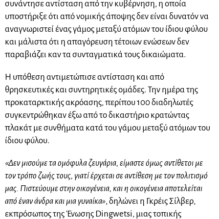
συνάντησε αντίσταση από την κυβέρνηση, η οποία
υποστήριξε ότι από νομικής άποψης δεν είναι δυνατόν να
αναγνωριστεί ένας γάμος μεταξύ ατόμων του ίδιου φύλου
και μάλιστα ότι η απαγόρευση τέτοιων ενώσεων δεν
παραβιάζει καν τα συνταγματικά τους δικαιώματα.
Η υπόθεση αντιμετώπισε αντίσταση και από
θρησκευτικές και συντηρητικές ομάδες. Την ημέρα της
προκαταρκτικής ακρόασης, περίπου 100 διαδηλωτές
συγκεντρώθηκαν έξω από το δικαστήριο κρατώντας
πλακάτ με συνθήματα κατά του γάμου μεταξύ ατόμων του
ίδιου φύλου.
«Δεν μισούμε τα ομόφυλα ζευγάρια, είμαστε όμως αντίθετοι με
τον τρόπο ζωής τους, γιατί έρχεται σε αντίθεση με τον πολιτισμό
μας. Πιστεύουμε στην οικογένεια, και η οικογένεια αποτελείται
από έναν άνδρα και μια γυναίκα»
, δηλώνει η Γκρέις Σίλβερ,
εκπρόσωπος της Ένωσης Dingwetsi, μιας τοπικής