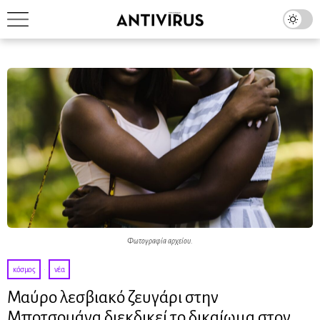
Φωτογραφία αρχείου.
κόσμος
·
νέα
Μαύρο λεσβιακό ζευγάρι στην
Μποτσουάνα διεκδικεί το δικαίωμα στον