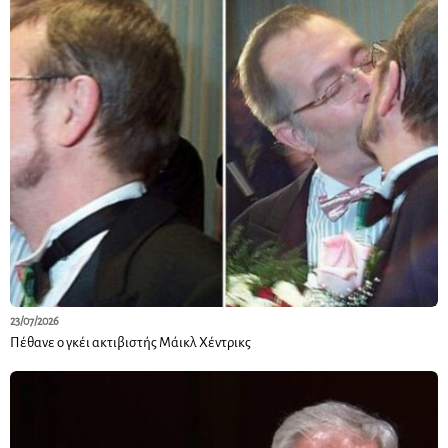
23/07/2026
Πέθανε ο γκέι ακτιβιστής Μάικλ Χέντρικς