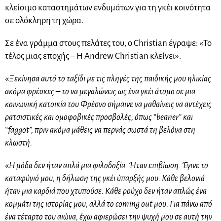
κλείσιμο καταστημάτων ενδυμάτων για τη γκέι κοινότητα
σε ολόκληρη τη χώρα.
Σε ένα γράμμα στους πελάτες του, ο Christian έγραψε: «Το
τέλος μιας εποχής – Η Andrew Christian κλείνει».
«
Ξεκίνησα αυτό το ταξίδι με τις πληγές της παιδικής μου ηλικίας
ακόμα φρέσκες – το να μεγαλώνεις ως ένα γκέι άτομο σε μια
κοινωνική κατοικία του Φρέσνο σήμαινε να μαθαίνεις να αντέχεις
ρατσιστικές και ομοφοβικές προσβολές, όπως “beaner” και
“faggot”, πριν ακόμα μάθεις να περνάς σωστά τη βελόνα στη
κλωστή.
«
Η μόδα δεν ήταν απλά μια φιλοδοξία. Ήταν επιβίωση. Έγινε το
καταφύγιό μου, η δήλωση της γκέι ύπαρξής μου. Κάθε βελονιά
ήταν μια καρδιά που χτυπούσε. Κάθε ρούχο δεν ήταν απλώς ένα
κομμάτι της ιστορίας μου, αλλά το coming out μου. Για πάνω από
ένα τέταρτο του αιώνα, έχω αφιερώσει την ψυχή μου σε αυτή την