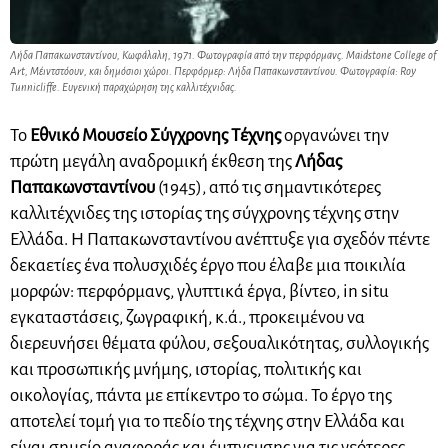
Λήδα Παπακωνσταντίνου, Κωφάλαλη, 1971. Φωτογραφία από την περφόρμανς. Maidstone College of
Art, Μέιντστόουν, και δημόσιοι χώροι. Περφόρμερ: Λήδα Παπακωνσταντίνου. Φωτογραφία: Roy
Tunnicliffe. Ευγενική παραχώρηση της καλλιτέχνιδας.
Το
Εθνικό Μουσείο Σύγχρονης Τέχνης
οργανώνει την
πρώτη μεγάλη αναδρομική έκθεση της
Λήδας
Παπακωνσταντίνου
(1945), από τις σημαντικότερες
καλλιτέχνιδες της ιστορίας της σύγχρονης τέχνης στην
Ελλάδα. Η Παπακωνσταντίνου ανέπτυξε για σχεδόν πέντε
δεκαετίες ένα πολυσχιδές έργο που έλαβε μια ποικιλία
μορφών: περφόρμανς, γλυπτικά έργα, βίντεο, in situ
εγκαταστάσεις, ζωγραφική, κ.ά., προκειμένου να
διερευνήσει θέματα φύλου, σεξουαλικότητας, συλλογικής
και προσωπικής μνήμης, ιστορίας, πολιτικής και
οικολογίας, πάντα με επίκεντρο το σώμα. Το έργο της
αποτελεί τομή για το πεδίο της τέχνης στην Ελλάδα και
είναι σημείο αναφοράς και έμπνευσης για τις νεότερες