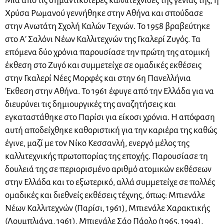
Μια από τις σημαντικότερες καλλιτέχνιδες της γενιάς της, η
Χρύσα Ρωμανού γεννήθηκε στην Αθήνα και σπούδασε
στην Ανωτάτη Σχολή Καλών Τεχνών. Το 1958 βραβεύτηκε
στο Α’ Σαλόνι Νέων Καλλιτεχνών της Γκαλερί Ζυγός. Τα
επόμενα δύο χρόνια παρουσίασε την πρώτη της ατομική
έκθεση στο Ζυγό και συμμετείχε σε ομαδικές εκθέσεις
στην Γκαλερί Νέες Μορφές και στην 6η Πανελλήνια
Έκθεση στην Αθήνα. Το 1961 έφυγε από την Ελλάδα για να
διευρύνει τις δημιουργικές της αναζητήσεις και
εγκαταστάθηκε στο Παρίσι για είκοσι χρόνια. Η απόφαση
αυτή αποδείχθηκε καθοριστική για την καριέρα της καθώς
έγινε, μαζί με τον Νίκο Κεσσανλή, ενεργό μέλος της
καλλιτεχνικής πρωτοπορίας της εποχής. Παρουσίασε τη
δουλειά της σε περιορισμένο αριθμό ατομικών εκθέσεων
στην Ελλάδα και το εξωτερικό, αλλά συμμετείχε σε πολλές
ομαδικές και διεθνείς εκθέσεις τέχνης, όπως: Μπιενάλε
Νέων Καλλιτεχνών (Παρίσι, 1961), Μπιενάλε Χαρακτικής
(Λουμπλιάνα, 1961), Μπιενάλε Σάο Πάολο (1965, 1994),