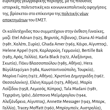
ευρύτερης γεωγραφικής περιοχής, με τις πλούσιες
ιστορικές, πολιτιστικές και κοινωνικοπολιτικές αφηγήσεις
της, βρίσκεται στο επίκεντρο της
πολιτικής νέων
αποκτημάτων
του ΕΜΣΤ.
Οι καλλιτέχνιδες που συμμετέχουν στην έκθεση Γυναίκες,
μαζί: Etel Adnan (1925, Βηρυτός, Λίβανος), Diana Al-Hadid
(1981, Χαλέπι, Συρία), Ghada Amer (1963, Κάιρο, Αίγυπτος),
Helene Appel (1976, Καρλσρούη, Γερμανία), Bertille Bak
(1983, Αράς, Γαλλία), Karla Black (1972, Αλεξάντρια,
Σκωτία), Πάκυ Βλασσοπούλου (1985, Αθήνα), Hera
Büyüktaşciyan (1984, Κωνσταντινούπολη, Τουρκία),
Μαρίνα Γιώτη (1972, Αθήνα), Χριστίνα Δημητριάδη (1967,
Θεσσαλονίκη), Ελένη Καμμά (1973, Αθήνα), Μαρία
Λοϊζίδου (1958, Λεμεσός, Κύπρος), Tala Madani (1981,
Τεχεράνη, Ιράν), Δέσποινα Μεϊμάρογλου (1944,
Αλεξάνδρεια, Αίγυπτος), Annette Messager (1943, Μπερκ,
Γαλλία), Tracey Moffatt (1960, Μπρίσμπεϊν, Αυστραλία),