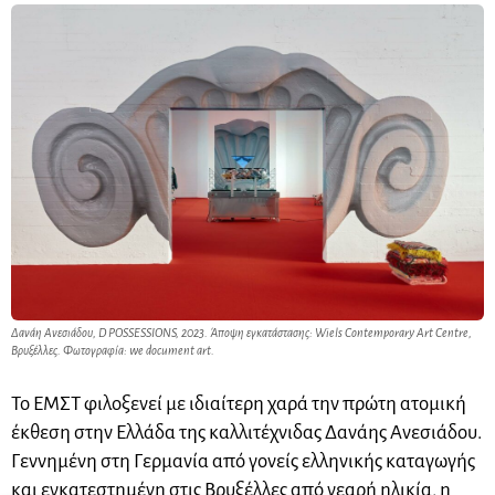
Δανάη Ανεσιάδου, D POSSESSIONS, 2023. Άποψη εγκατάστασης: Wiels Contemporary Art Centre,
Βρυξέλλες. Φωτογραφία: we document art.
Το EΜΣΤ φιλοξενεί με ιδιαίτερη χαρά την πρώτη ατομική
έκθεση στην Ελλάδα της καλλιτέχνιδας Δανάης Ανεσιάδου.
Γεννημένη στη Γερμανία από γονείς ελληνικής καταγωγής
και εγκατεστημένη στις Βρυξέλλες από νεαρή ηλικία, η