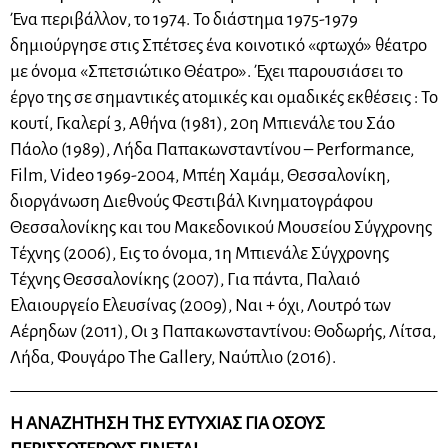
Ένα περιβάλλον, το 1974. Το διάστημα 1975-1979
δημιούργησε στις Σπέτσες ένα κοινοτικό «φτωχό» θέατρο
με όνομα «Σπετσιώτικο Θέατρο». Έχει παρουσιάσει το
έργο της σε σημαντικές ατομικές και ομαδικές εκθέσεις : Το
κουτί, Γκαλερί 3, Αθήνα (1981), 20η Μπιενάλε του Σάο
Πάολο (1989), Λήδα Παπακωνσταντίνου – Performance,
Film, Video 1969-2004, Μπέη Χαμάμ, Θεσσαλονίκη,
διοργάνωση Διεθνούς Φεστιβάλ Κινηματογράφου
Θεσσαλονίκης και του Μακεδονικού Μουσείου Σύγχρονης
Τέχνης (2006), Εις το όνομα, 1η Μπιενάλε Σύγχρονης
Τέχνης Θεσσαλονίκης (2007), Για πάντα, Παλαιό
Ελαιουργείο Ελευσίνας (2009), Ναι + όχι, Λουτρό των
Αέρηδων (2011), Οι 3 Παπακωνσταντίνου: Θοδωρής, Λίτσα,
Λήδα, Φουγάρο The Gallery, Ναύπλιο (2016).
Η ΑΝΑΖΗΤΗΣΗ ΤΗΣ ΕΥΤΥΧΙΑΣ ΓΙΑ ΟΣΟΥΣ