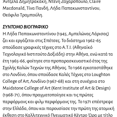
Άντζελα Δημητρακάκη, Ντένη Ζαχαρόπουλο, Claire
Macdonald, Τίνα Πανδή, Λήδα Παπακωνσταντίνου,
Θεόφιλο Τραμπούλη.
ΣΥΝΤΟΜΟ ΒΙΟΓΡΑΦΙΚΟ
Η Λήδα Παπακωνσταντίνου (1945, Αμπελώνας Λάρισας)
ζει και εργάζεται στις Σπέτσες. Το διάστημα 1962-65
σπούδασε γραφικές τέχνες στο Α.Τ.Ι. (Αθηναϊκό
Τεχνολογικό Ινστιτούτο Δοξιάδη) στην Αθήνα, ενώ κατά τα
έτη 1965-66, φοίτησε στο προπαρασκευαστικό έτος της
Σχολής Καλών Τεχνών της Αθήνας. Το 1966 εγκαταστάθηκε
στο Λονδίνο, όπου σπούδασε Καλές Τέχνες στο Loughton
College of Art, Λονδίνο (1967-68) και στη συνέχεια στο
Maidstone College of Art (Kent Institute of Art & Design)
(1968-71), όπου πραγματοποίησε και τις πρώτες
περφόρμανς και φιλμ περφόρμανς της. Το 1971 επέστρεψε
στην Ελλάδα, όπου και παρουσίασε την πρώτη της ατομική
έκθεση στο Καλλιτεχνικό Πνευματικό Κέντρο Ώρα με τίτλο