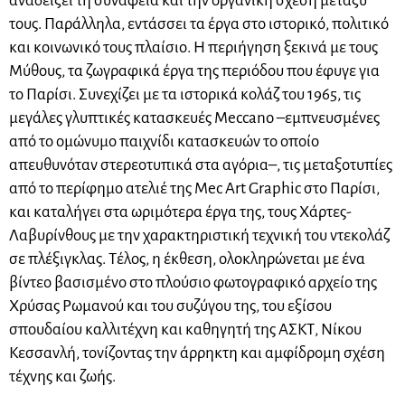
αναδείξει τη συνάφεια και την οργανική σχέση μεταξύ
τους. Παράλληλα, εντάσσει τα έργα στο ιστορικό, πολιτικό
και κοινωνικό τους πλαίσιο. Η περιήγηση ξεκινά με τους
Μύθους, τα ζωγραφικά έργα της περιόδου που έφυγε για
το Παρίσι. Συνεχίζει με τα ιστορικά κολάζ του 1965, τις
μεγάλες γλυπτικές κατασκευές Meccano –εμπνευσμένες
από το ομώνυμο παιχνίδι κατασκευών το οποίο
απευθυνόταν στερεοτυπικά στα αγόρια–, τις μεταξοτυπίες
από το περίφημο ατελιέ της Mec Art Graphic στο Παρίσι,
και καταλήγει στα ωριμότερα έργα της, τους Χάρτες-
Λαβυρίνθους με την χαρακτηριστική τεχνική του ντεκολάζ
σε πλέξιγκλας. Τέλος, η έκθεση, ολοκληρώνεται με ένα
βίντεο βασισμένο στο πλούσιο φωτογραφικό αρχείο της
Χρύσας Ρωμανού και του συζύγου της, του εξίσου
σπουδαίου καλλιτέχνη και καθηγητή της ΑΣΚΤ, Νίκου
Κεσσανλή, τονίζοντας την άρρηκτη και αμφίδρομη σχέση
τέχνης και ζωής.