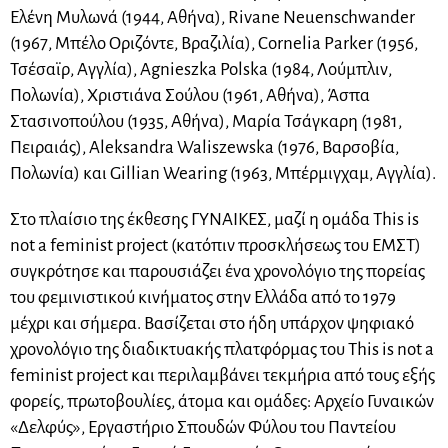
Ελένη Μυλωνά (1944, Αθήνα), Rivane Neuenschwander
(1967, Μπέλο Οριζόντε, Βραζιλία), Cornelia Parker (1956,
Τσέσαϊρ, Αγγλία), Agnieszka Polska (1984, Λούμπλιν,
Πολωνία), Χριστιάνα Σούλου (1961, Αθήνα), Άσπα
Στασινοπούλου (1935, Αθήνα), Μαρία Τσάγκαρη (1981,
Πειραιάς), Aleksandra Waliszewska (1976, Βαρσοβία,
Πολωνία) και Gillian Wearing (1963, Μπέρμιγχαμ, Αγγλία).
Στο πλαίσιο της έκθεσης ΓΥΝΑΙΚΕΣ, μαζί η ομάδα Τhis is
not a feminist project (κατόπιν προσκλήσεως του ΕΜΣΤ)
συγκρότησε και παρουσιάζει ένα χρονολόγιο της πορείας
του φεμινιστικού κινήματος στην Ελλάδα από το 1979
μέχρι και σήμερα. Βασίζεται στο ήδη υπάρχον ψηφιακό
χρονολόγιο της διαδικτυακής πλατφόρμας του This is not a
feminist project και περιλαμβάνει τεκμήρια από τους εξής
φορείς, πρωτοβουλίες, άτομα και ομάδες: Αρχείο Γυναικών
«Δελφύς», Εργαστήριο Σπουδών Φύλου του Παντείου