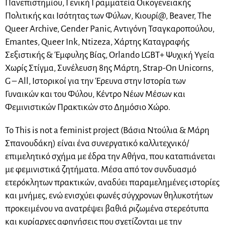
Πανεπιστημίου, Γενική Γραμματεία Οικογενειακής
Πολιτικής και Ισότητας των Φύλων, Κιουρί@, Beaver, The
Queer Archive, Gender Panic, Αντιγόνη Τσαγκαροπούλου,
Emantes, Queer Ink, Ntizeza, Χάρτης Καταγραφής
Σεξιστικής & Έμφυλης Βίας, Orlando LGBT+ Ψυχική Υγεία
Χωρίς Στίγμα, Συνέλευση 8ης Μάρτη, Strap-On Unicorns,
G – All, Ιστορικοί για την Έρευνα στην Ιστορία των
Γυναικών και του Φύλου, Κέντρο Νέων Μέσων και
Φεμινιστικών Πρακτικών στο Δημόσιο Χώρο.
To This is not a feminist project (Βάσια Ντούλια & Μάρη
Σπανουδάκη) είναι ένα συνεργατικό καλλιτεχνικό/
επιμελητικό σχήμα με έδρα την Αθήνα, που καταπιάνεται
με φεμινιστικά ζητήματα. Μέσα από τον συνδυασμό
ετερόκλητων πρακτικών, αναδύει παραμελημένες ιστορίες
και μνήμες, ενώ ενισχύει φωνές σύγχρονων θηλυκοτήτων
προκειμένου να ανατρέψει βαθιά ριζωμένα στερεότυπα
και κυρίαρχες αφηγήσεις που σχετίζονται με την