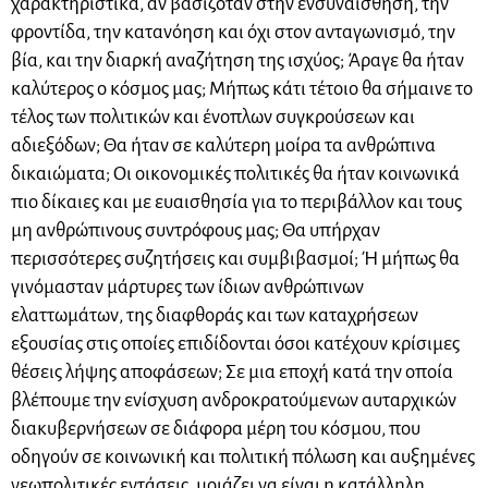
χαρακτηριστικά, αν βασιζόταν στην ενσυναίσθηση, την
φροντίδα, την κατανόηση και όχι στον ανταγωνισμό, την
βία, και την διαρκή αναζήτηση της ισχύος; Άραγε θα ήταν
καλύτερος ο κόσμος μας; Μήπως κάτι τέτοιο θα σήμαινε το
τέλος των πολιτικών και ένοπλων συγκρούσεων και
αδιεξόδων; Θα ήταν σε καλύτερη μοίρα τα ανθρώπινα
δικαιώματα; Οι οικονομικές πολιτικές θα ήταν κοινωνικά
πιο δίκαιες και με ευαισθησία για το περιβάλλον και τους
μη ανθρώπινους συντρόφους μας; Θα υπήρχαν
περισσότερες συζητήσεις και συμβιβασμοί; Ή μήπως θα
γινόμασταν μάρτυρες των ίδιων ανθρώπινων
ελαττωμάτων, της διαφθοράς και των καταχρήσεων
εξουσίας στις οποίες επιδίδονται όσοι κατέχουν κρίσιμες
θέσεις λήψης αποφάσεων; Σε μια εποχή κατά την οποία
βλέπουμε την ενίσχυση ανδροκρατούμενων αυταρχικών
διακυβερνήσεων σε διάφορα μέρη του κόσμου, που
οδηγούν σε κοινωνική και πολιτική πόλωση και αυξημένες
γεωπολιτικές εντάσεις, μοιάζει να είναι η κατάλληλη