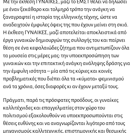
Με την έκθεση ΓΥΝΑΙΚΕΣ, μαζί το ΕΜΣΤ θέλει να δηλώσει
με έναν ξεκάθαρο και τολμηρό τρόπο την ανάγκη να
ξαναγραφτεί η ιστορία της ελληνικής τέχνης, ώστε να
αναδειχτούν έμφυλες όψεις της που έχουν μείνει στη σκιά.
Η έκθεση ΓΥΝΑΙΚΕΣ, μαζί αποτελείται αποκλειστικά από
έργα γυναικών δημιουργών της συλλογής του και παίρνει
θέση σε ένα κεφαλαιώδες ζήτημα που αντιμετωπίζουν όλα
τα μουσεία στις μέρες μας: την υποεκπροσώπηση των
γυναικών και την επιτακτική ανάγκη ανάληψης δράσης για
την έμφυλη ισότητα – μία από τις κύριες και κοινές
προβληματικές που διέπει όλα τα «κύματα» φεμινισμού
ανά τα χρόνια, όσες διαφορές κι αν έχουν μεταξύ τους.
Πράγματι, παρά τις πρόσφατες προόδους, οι γυναίκες
καλλιτέχνιδες και επαγγελματίες στον χώρο του
πολιτισμού εξακολουθούν να υποεκπροσωπούνται στις
θέσεις ευθύνης και να αναγνωρίζονται λιγότερο από τους
μηχανισμούς καλλιτεχνικής, επιστημονικής και θεσμικής