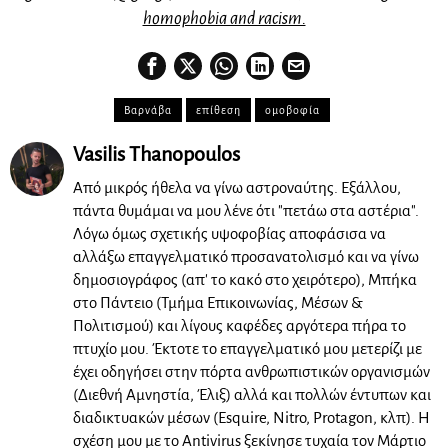
homophobia and racism.
Βαρνάβα
επίθεση
ομοβοφία
Vasilis Thanopoulos
Από μικρός ήθελα να γίνω αστροναύτης. Εξάλλου,
πάντα θυμάμαι να μου λένε ότι "πετάω στα αστέρια".
Λόγω όμως σχετικής υψοφοβίας αποφάσισα να
αλλάξω επαγγελματικό προσανατολισμό και να γίνω
δημοσιογράφος (απ' το κακό στο χειρότερο), Μπήκα
στο Πάντειο (Τμήμα Επικοινωνίας, Μέσων &
Πολιτισμού) και λίγους καφέδες αργότερα πήρα το
πτυχίο μου. Έκτοτε το επαγγελματικό μου μετερίζι με
έχει οδηγήσει στην πόρτα ανθρωπιστικών οργανισμών
(Διεθνή Αμνηστία, Έλιξ) αλλά και πολλών έντυπων και
διαδικτυακών μέσων (Esquire, Nitro, Protagon, κλπ). Η
σχέση μου με το Antivirus ξεκίνησε τυχαία τον Μάρτιο