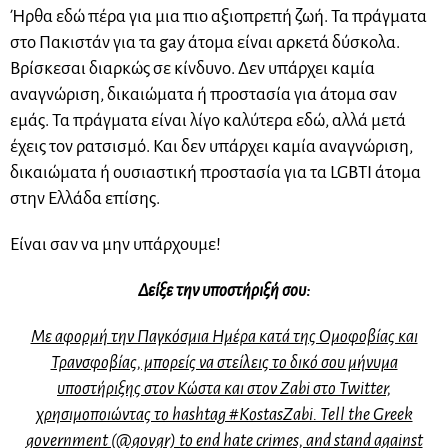
Ήρθα εδώ πέρα για μια πιο αξιοπρεπή ζωή. Τα πράγματα
στο Πακιστάν για τα gay άτομα είναι αρκετά δύσκολα.
Βρίσκεσαι διαρκώς σε κίνδυνο. Δεν υπάρχει καμία
αναγνώριση, δικαιώματα ή προστασία για άτομα σαν
εμάς. Τα πράγματα είναι λίγο καλύτερα εδώ, αλλά μετά
έχεις τον ρατσισμό. Και δεν υπάρχει καμία αναγνώριση,
δικαιώματα ή ουσιαστική προστασία για τα LGBTI άτομα
στην Ελλάδα επίσης.
Είναι σαν να μην υπάρχουμε!
Δείξε την υποστήριξή σου:
Με αφορμή την Παγκόσμια Ημέρα κατά της Ομοφοβίας και
Τρανσφοβίας, μπορείς να στείλεις το δικό σου μήνυμα
υποστήριξης στον Κώστα και στον Zabi στο Twitter,
χρησιμοποιώντας τo hashtag #KostasZabi. Tell the Greek
government (@govgr) to end hate crimes, and stand against