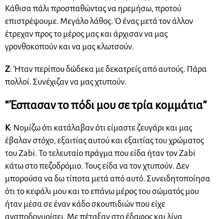
Κάθισα πάλι προσπαθώντας να ηρεμήσω, προτού
επιστρέψουμε. Μεγάλο λάθος. Ό ένας μετά τον άλλον
έτρεχαν προς το μέρος μας και άρχισαν να μας
γρονθοκοπούν και να μας κλωτσούν.
Ζ
: Ήταν περίπου δώδεκα με δεκατρείς από αυτούς. Πάρα
πολλοί. Συνέχιζαν να μας χτυπούν.
“Έσπασαν το πόδι μου σε τρία κομμάτια”
Κ
: Νομίζω ότι κατάλαβαν ότι είμαστε ζευγάρι και μας
έβαλαν στόχο, εξαιτίας αυτού και εξαιτίας του χρώματος
του Zabi. Το τελευταίο πράγμα που είδα ήταν τον Zabi
κάτω στο πεζοδρόμιο. Τους είδα να τον χτυπούν. Δεν
μπορούσα να δω τίποτα μετά από αυτό. Συνειδητοποίησα
ότι το κεφάλι μου και το επάνω μέρος του σώματός μου
ήταν μέσα σε έναν κάδο σκουπιδιών που είχε
αναποδογυρίσει. Με πέταξαν στο έδαφος και λίγα