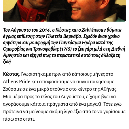
Τον Αύγουστο του 2014, ο Κώστας και ο Zabi έπεσαν θύματα
άγριας επίθεσης στην Πλατεία Βαρνάβα. Σχεδόν έναν χρόνο
αργότερα και με αφορμή την Παγκόσμια Ημέρα κατά της
Ομοφοβίας και Τρανσφοβίας (17/6) το ζευγάρι μιλά στη Διεθνή
Αμνηστία και εξηγεί πως το περιστατικό αυτό τους άλλαξε τη
ζωή.
Κώστας
: Γνωριστήκαμε πριν από κάποιους μήνες στο
Athens Pride και αποφασίσαμε να συγκατοικήσουμε.
Ζούσαμε σε ένα μικρό στούντιο στο κέντρο της Αθήνας.
Μια μέρα προς το τέλος του Αυγούστου, είχαμε βγει να
αγοράσουμε κάποια πράγματα από ένα μαγαζί. Τότε εγώ
πρότεινα να μείνουμε ακόμη λίγο έξω από το να γυρίσουμε
πίσω στο σπίτι.