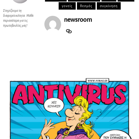
γονείς
θεσμός
συγκίνηση
Στηρίζουμε τη
διαφορετικότητα. Μάθε
newsroom
περισσότερα για τις
πρωτοβουλίες μας!