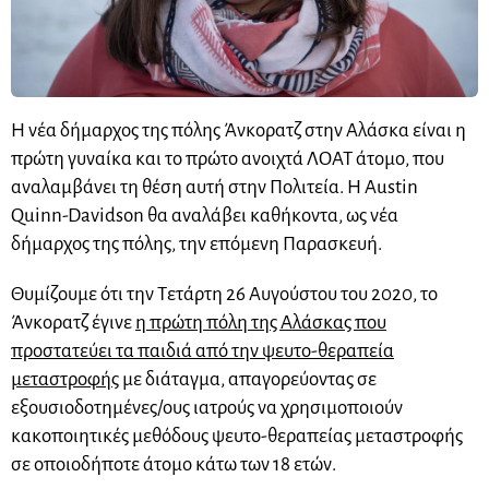
Η νέα δήμαρχος της πόλης Άνκορατζ στην Αλάσκα είναι η
πρώτη γυναίκα και το πρώτο ανοιχτά ΛΟΑΤ άτομο, που
αναλαμβάνει τη θέση αυτή στην Πολιτεία. Η Austin
Quinn-Davidson θα αναλάβει καθήκοντα, ως νέα
δήμαρχος της πόλης, την επόμενη Παρασκευή.
Θυμίζουμε ότι την Τετάρτη 26 Αυγούστου του 2020, το
Άνκορατζ έγινε
η πρώτη πόλη της Αλάσκας που
προστατεύει τα παιδιά από την ψευτο-θεραπεία
μεταστροφής
με διάταγμα, απαγορεύοντας σε
εξουσιοδοτημένες/ους ιατρούς να χρησιμοποιούν
κακοποιητικές μεθόδους ψευτο-θεραπείας μεταστροφής
σε οποιοδήποτε άτομο κάτω των 18 ετών.