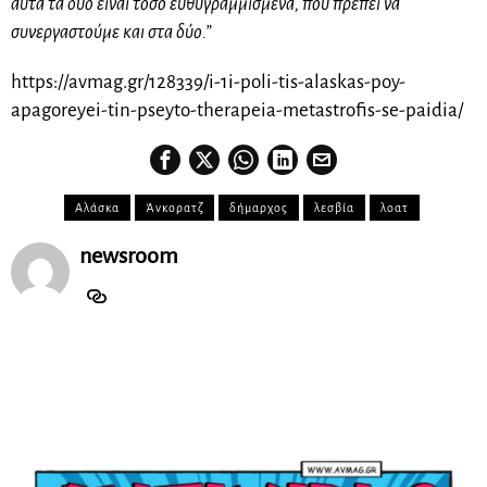
αυτά τα δύο είναι τόσο ευθυγραμμισμένα, που πρέπει να
συνεργαστούμε και στα δύο.”
https://avmag.gr/128339/i-1i-poli-tis-alaskas-poy-
apagoreyei-tin-pseyto-therapeia-metastrofis-se-paidia/
Αλάσκα
Άνκορατζ
δήμαρχος
λεσβία
λοατ
newsroom