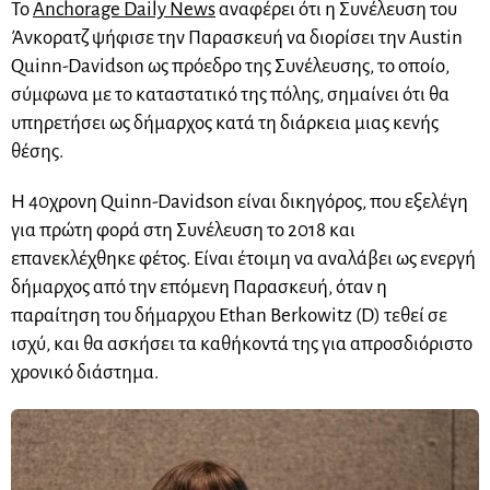
Το
Anchorage Daily News
αναφέρει ότι η Συνέλευση του
Άνκορατζ ψήφισε την Παρασκευή να διορίσει την Austin
Quinn-Davidson ως πρόεδρο της Συνέλευσης, το οποίο,
σύμφωνα με το καταστατικό της πόλης, σημαίνει ότι θα
υπηρετήσει ως δήμαρχος κατά τη διάρκεια μιας κενής
θέσης.
Η 40χρονη Quinn-Davidson είναι δικηγόρος, που εξελέγη
για πρώτη φορά στη Συνέλευση το 2018 και
επανεκλέχθηκε φέτος. Είναι έτοιμη να αναλάβει ως ενεργή
δήμαρχος από την επόμενη Παρασκευή, όταν η
παραίτηση του δήμαρχου Ethan Berkowitz (D) τεθεί σε
ισχύ, και θα ασκήσει τα καθήκοντά της για απροσδιόριστο
χρονικό διάστημα.