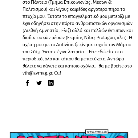
στο Πάντειο (Τμήμα Επικοινωνίας, Μέσων &
Πολιτισμού) και λίγους καφέδες αργότερα πήρα το
πτυχίο μου. Έκτοτε το επαγγελματικό μου μετερίζι με
έχει οδηγήσει στην πόρτα ανθρωπιστικών οργανισμών
(Διεθνή Αμνηστία, Έλιξ) αλλά και πολλών έντυπων και
διαδικτυακών μέσων (Esquire, Nitro, Protagon, κλπ). Η
σχέση μου με το Antivirus ξεκίνησε τυχαία τον Μάρτιο
του 2013. Έκτοτε έγινε λατρεία... Είτε εδώ είτε στο
περιοδικό, όλο και κάπου θα με πετύχετε. Αν τώρα
θέλετε να κάνετε και κάποιο σχόλιο... θα με βρείτε στο
vth@avmag.gr
. Cu!