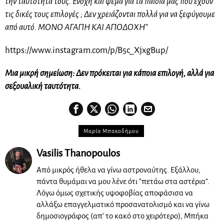
την ταυτότητα τους. Ενοχή και ψέμα για τα παιδιά μας που έχουν
τις δικές τους επιλογές ; Δεν χρειάζονται πολλά για να ξεφύγουμε
από αυτό. ΜΟΝΟ ΑΓΑΠΗ ΚΑΙ ΑΠΟΔΟΧΗ”
https://www.instagram.com/p/B5c_XjxgBup/
Μια μικρή σημείωση: Δεν πρόκειται για κάποια επιλογή, αλλά για
σεξουαλική ταυτότητα.
Μαρία Μπακοδήμου
Vasilis Thanopoulos
Από μικρός ήθελα να γίνω αστροναύτης. Εξάλλου,
πάντα θυμάμαι να μου λένε ότι "πετάω στα αστέρια".
Λόγω όμως σχετικής υψοφοβίας αποφάσισα να
αλλάξω επαγγελματικό προσανατολισμό και να γίνω
δημοσιογράφος (απ' το κακό στο χειρότερο), Μπήκα