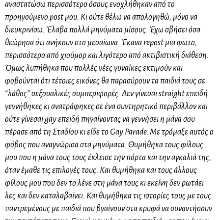
αναστατώσω περισσότερο όσους ενοχλήθηκαν από το
προηγούμενο post μου. Κι ούτε θέλω να απολογηθώ, μόνο να
διευκρινίσω. Έλαβα πολλά μηνύματα μίσους. Έχω σβήσει όσα
θεώρησα ότι ανήκουν στο μεσαίωνα. Έκανα repost μια φωτο,
περισσότερο από χιούμορ και λιγότερο από ακτιβιστική διάθεση.
Όμως λυπήθηκα που πολλές νέες γυναίκες εκτιμούν και
φοβούνται ότι τέτοιες εικόνες θα παρασύρουν τα παιδιά τους σε
“λάθος” σεξουαλικές συμπεριφορές. Δεν γίνεσαι straight επειδή
γεννήθηκες κι ανατράφηκες σε ένα συντηρητικό περιβάλλον και
ούτε γίνεσαι gay επειδή πηγαίνοντας να γεννήσει η μάνα σου
πέρασε από τη Σταδίου κι είδε το Gay Parade. Mε τρόμαξε αυτός ο
φόβος που αναγνώρισα στα μηνύματα. Θυμήθηκα τους φίλους
μου που η μάνα τους τους έκλεισε την πόρτα και την αγκαλιά της,
όταν έμαθε τις επιλογές τους. Και θυμήθηκα και τους άλλους
φίλους μου που δεν το λένε στη μάνα τους κι εκείνη δεν ρωτάει
λες και δεν καταλαβαίνει. Kαι θυμήθηκα τις ιστορίες τους με τους
παντρεμένους με παιδιά που βγαίνουν στα κρυφά να συναντήσουν