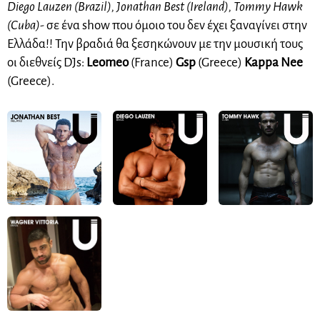
Diego Lauzen (Brazil), Jonathan Best (Ireland), Tommy Hawk
(Cuba)-
σε ένα show που όμοιο του δεν έχει ξαναγίνει στην
Ελλάδα!! Την βραδιά θα ξεσηκώνουν με την μουσική τους
οι διεθνείς
DJs
:
Leomeo
(
F
rance)
Gsp
(
G
reece)
Kappa Nee
(Greece).