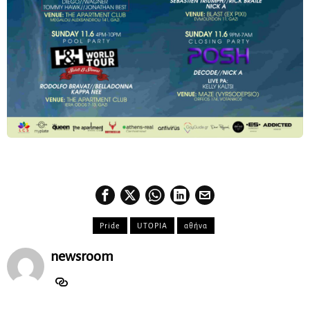
Pride
UTOPIA
αθήνα
newsroom