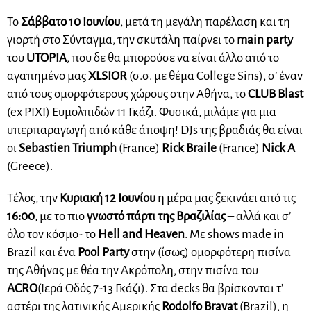
Το
Σάββατο 10 Ιουνίου
, μετά
τη μεγάλη παρέλαση και τη
γιορτή στο
Σύνταγμα, την σκυτάλη παίρνει το
main party
του
UTOPIA
, που δε θα μπορούσε να είναι άλλο από το
αγαπημένο μας
XLSIOR
(σ.σ. με θέμα College Sins), σ’ έναν
από τους ομορφότερους χώρους στην Αθήνα, το
CLUB Blast
(ex PIXI) Ευμολπιδών 11 Γκάζι. Φυσικά, μιλάμε για μια
υπερπαραγωγή από κάθε άποψη!
D
J
s
της βραδιάς θα είναι
οι
Sebastien Triumph
(France)
Rick Braile
(France)
Nick A
(Greece).
Τέλος, την
Κυριακή 12 Ιουνίου
η μέρα μας ξεκινάει από
τις
16:00
, με το πιο
γνωστό πάρτι της Βραζιλίας
– αλλά και σ’
όλο τον κόσμο- το
Hell and Heaven
.
Με shows made in
Brazil και ένα
Pool Party
στην (ίσως) ομορφότερη πισίνα
της Αθήνας με θέα την Ακρόπολη, στην πισίνα του
ACRO
(
Ιερά Οδός 7-13
Γκάζι).
Στα decks θα βρίσκονται τ’
αστέρι της λατινικής Αμερικής
Rodolfo Bravat
(Brazil), η