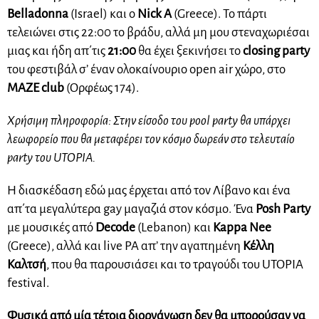
Belladonna
(
Ι
srael) και ο
Nick A
(Greece). Το πάρτι
τελειώνει στις 22:00 το βράδυ, αλλά μη μου στεναχωριέσαι
μιας και ήδη απ΄τις
21:00
θα έχει ξεκινήσει το
closing party
του φεστιβάλ σ’ έναν ολοκαίνουριο open air χώρο, στο
MAZE club
(Ορφέως 174).
Χρήσιμη πληροφορία: Στην είσοδο του pool party θα υπάρχει
λεωφορείο που θα μεταφέρει τον κόσμο δωρεάν στο τελευταίο
party του UTOPIA.
H διασκέδαση εδώ μας έρχεται από τον Λίβανο και ένα
απ΄τα μεγαλύτερα gay μαγαζιά στον κόσμο. Ένα
Posh Party
με μουσικές από
Decode
(Lebanon) και
Kappa Nee
(Greece), αλλά και live PA απ’ την αγαπημένη
Κέλλη
Καλτσή
, που θα παρουσιάσει και το τραγούδι του UTOPIA
festival.
Φυσικά από μία τέτοια διοργάνωση δεν θα μπορούσαν να