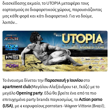
διασκέδασης ακμαίο, το UTOPIA μεταφέρει τους
εορτασμούς σε διαφορετικούς χώρους, παρουσιάζοντας
μας κάθε φορά και κάτι διαφορετικό. Για να δούμε,
λοιπόν…
Το έναυσμα δίνεται την
Παρασκευή 9 Ιουνίου
στο
apartment club
(
Μεγάλου Αλεξάνδρου 141, Γκάζι
) με το
μεγάλο
Opening party
. Εδώ θα βρείτε
ένα από τα πιο
επιτυχημένα party brands παγκοσμίως, το
Action porno
(USA)
, με 4 κορυφαίους pornstars
-Wagner Vittoria (Brazil),