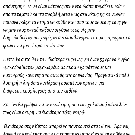
απάντησης. Το να είναι κάποιος στην ντουλάπα πηγάζει κυρίως
από τα ταμπού και τα προβλήματα μιας σεμνότυφης κοινωνίας
που αναγκάζει τα άτομα να κρύβονται από τους εαυτούς τους για
να μην τους καταδικάζουν οι γύρω τους. Ας μην
δαχτυλοδείχνουμε χωρίς να αντιλαμβανόμαστε ποιος πραγματικά
φταίει για μια τέτοια κατάσταση.
Πιστεύω αυτό θα ήταν ιδιαίτερα εμφανές για έναν 53χρόνο Άγγλο
«γαλαζοαίματο» μεγαλωμένο με ακόμη χειρότερους και
αυστηρούς κανόνες από αυτούς της κοινωνίας. Πραγματικά πολύ
λυπηρή η δημόσια αντίδραση ορισμένων κριτών, για
διαφορετικούς λόγους από τον καθένα.
Και ένα θα γράψω για την ερώτηση που τα σχόλια από κάτω λένε
πως είναι άκυρη για ένα άτομο τόσο νεαρό:
Ένα άτομο στην Κύπρο μπορεί να παντρευτεί στα 16 του. Άρα ναι,
λογικά την ερώτηση αυτή θα έπρεπε να μπορεί να είναι σε θέση να