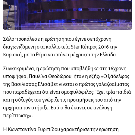
Σάλο προκάλεσε η ερώτηση που έγινε σε 16χρονη
διαγωνιζόμενη στα καλλιστεία Star Κύπρος 2016 την
Κυριακή, με το θέμα να φτάνει μέχρι και την Ελλάδα.
Συγκεκριμένα, η ερώτηση που υποβλήθηκε στη 16χρονη
υποψήφια, Παυλίνα Θεοδώρου, ήταν η εξής: «Ο ξάδελφος
της Βασιλίσσας Ελισάβετ γίνεται ο πρώτος γαλαζοαίματος
που παραδέχεται ότι είναι ομοφυλόφιλος. Έχει τρία παιδιά
και η σύζυγός του γνώριζε τις προτιμήσεις του από την
αρχή και τον στήριξε. Εσύ τι θα έκανες σε ανάλογη
περίπτωση;».
Η Κωνσταντίνα Ευριπίδου χαρακτήρισε την ερώτηση