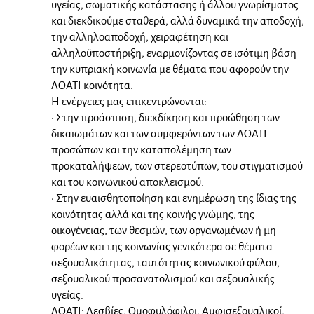
υγείας, σωματικής κατάστασης ή άλλου γνωρίσματος
και διεκδικούμε σταθερά, αλλά δυναμικά την αποδοχή,
την αλληλοαποδοχή, χειραφέτηση και
αλληλοϋποστήριξη, εναρμονίζοντας σε ισότιμη βάση
την κυπριακή κοινωνία με θέματα που αφορούν την
ΛΟΑΤI κοινότητα.
Η ενέργειες μας επικεντρώνονται:
• Στην προάσπιση, διεκδίκηση και προώθηση των
δικαιωμάτων και των συμφερόντων των ΛΟΑΤΙ
προσώπων και την καταπολέμηση των
προκαταλήψεων, των στερεοτύπων, του στιγματισμού
και του κοινωνικού αποκλεισμού.
• Στην ευαισθητοποίηση και ενημέρωση της ίδιας της
κοινότητας αλλά και της κοινής γνώμης, της
οικογένειας, των θεσμών, των οργανωμένων ή μη
φορέων και της κοινωνίας γενικότερα σε θέματα
σεξουαλικότητας, ταυτότητας κοινωνικού φύλου,
σεξουαλικού προσανατολισμού και σεξουαλικής
υγείας.
ΛΟΑΤΙ: Λεσβίες, Ομοφυλόφιλοι, Αμφισεξουαλικοί,