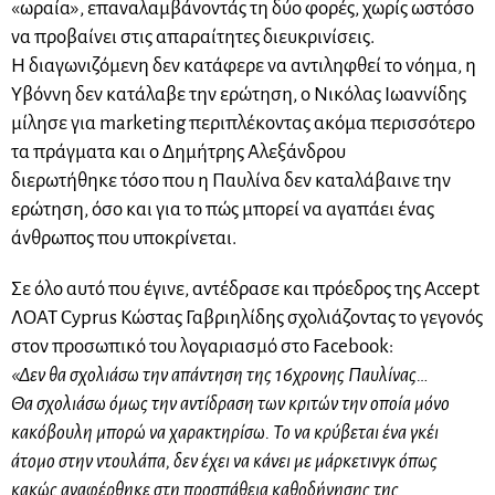
«ωραία», επαναλαμβάνοντάς τη δύο φορές, χωρίς ωστόσο
να προβαίνει στις απαραίτητες διευκρινίσεις.
Η διαγωνιζόμενη δεν κατάφερε να αντιληφθεί το νόημα, η
Υβόννη δεν κατάλαβε την ερώτηση, ο Νικόλας Ιωαννίδης
μίλησε για marketing περιπλέκοντας ακόμα περισσότερο
τα πράγματα και ο Δημήτρης Αλεξάνδρου
διερωτήθηκε τόσο που η Παυλίνα δεν καταλάβαινε την
ερώτηση, όσο και για το πώς μπορεί να αγαπάει ένας
άνθρωπος που υποκρίνεται.
Σε όλο αυτό που έγινε, αντέδρασε και πρόεδρος της Accept
ΛΟΑΤ Cyprus Κώστας Γαβριηλίδης σχολιάζοντας το γεγονός
στον προσωπικό του λογαριασμό στο Facebook:
«Δεν θα σχολιάσω την απάντηση της 16χρονης Παυλίνας…
Θα σχολιάσω όμως την αντίδραση των κριτών την οποία μόνο
κακόβουλη μπορώ να χαρακτηρίσω. Το να κρύβεται ένα γκέι
άτομο στην ντουλάπα, δεν έχει να κάνει με μάρκετινγκ όπως
κακώς αναφέρθηκε στη προσπάθεια καθοδήγησης της