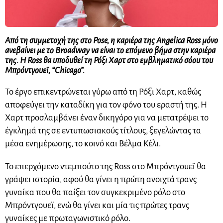
Από τη συμμετοχή της στο Pose, η καριέρα της Angelica Ross μόνο
ανεβαίνει με το Broadway να είναι το επόμενο βήμα στην καριέρα
της. Η Ross θα υποδυθεί τη Ρόξι Χαρτ στο εμβληματικό σόου του
Μπρόντγουεϊ, “Chicago”.
Το έργο επικεντρώνεται γύρω από τη Ρόξι Χαρτ, καθώς
αποφεύγει την καταδίκη για τον φόνο του εραστή της. Η
Χαρτ προσλαμβάνει έναν δικηγόρο για να μετατρέψει το
έγκλημά της σε εντυπωσιακούς τίτλους, ξεγελώντας τα
μέσα ενημέρωσης, το κοινό και Βέλμα Κέλι.
Το επερχόμενο ντεμπούτο της Ross στο Μπρόντγουεϊ θα
γράψει ιστορία, αφού θα γίνει η πρώτη ανοιχτά τρανς
γυναίκα που θα παίξει τον συγκεκριμένο ρόλο στο
Μπρόντγουεϊ, ενώ θα γίνει και μία τις πρώτες τρανς
γυναίκες με πρωταγωνιστικό ρόλο.