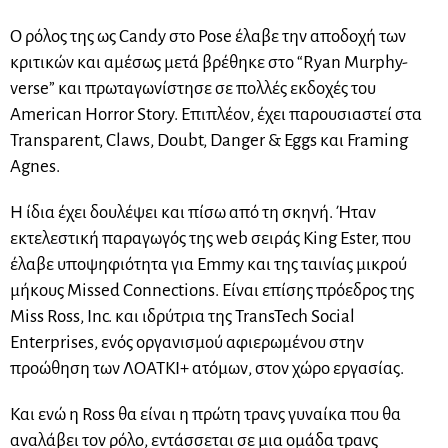
Ο ρόλος της ως Candy στο Pose έλαβε την αποδοχή των
κριτικών και αμέσως μετά βρέθηκε στο “Ryan Murphy-
verse” και πρωταγωνίστησε σε πολλές εκδοχές του
American Horror Story. Επιπλέον, έχει παρουσιαστεί στα
Transparent, Claws, Doubt, Danger & Eggs και Framing
Agnes.
Η ίδια έχει δουλέψει και πίσω από τη σκηνή. Ήταν
εκτελεστική παραγωγός της web σειράς King Ester, που
έλαβε υποψηφιότητα για Emmy και της ταινίας μικρού
μήκους Missed Connections. Είναι επίσης πρόεδρος της
Miss Ross, Inc. και ιδρύτρια της TransTech Social
Enterprises, ενός οργανισμού αφιερωμένου στην
προώθηση των ΛΟΑΤΚΙ+ ατόμων, στον χώρο εργασίας.
Και ενώ η Ross θα είναι η πρώτη τρανς γυναίκα που θα
αναλάβει τον ρόλο, εντάσσεται σε μια ομάδα τρανς