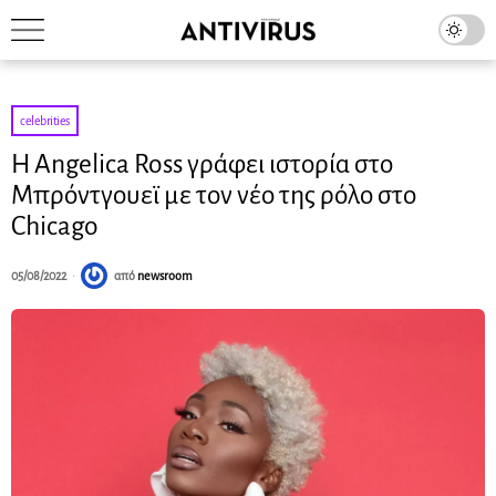
celebrities
Η Angelica Ross γράφει ιστορία στο
Μπρόντγουεϊ με τον νέο της ρόλο στο
Chicago
05/08/2022
από
newsroom