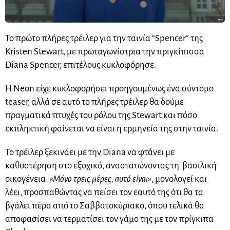
Το πρώτο πλήρες τρέιλερ για την ταινία “Spencer” της
Kristen Stewart, με πρωταγωνίστρια την πριγκίπισσα
Diana Spencer, επιτέλους κυκλοφόρησε.
Η Neon είχε κυκλοφορήσει προηγουμένως ένα σύντομο
teaser, αλλά σε αυτό το πλήρες τρέιλερ θα δούμε
πραγματικά πτυχές του ρόλου της Stewart και πόσο
εκπληκτική φαίνεται να είναι η ερμηνεία της στην ταινία.
Το τρέιλερ ξεκινάει με την Diana να φτάνει με
καθυστέρηση στο εξοχικό, αναστατώνοντας τη βασιλική
οικογένεια.
«Μόνο τρεις μέρες, αυτό είναι»
, μονολογεί και
λέει, προσπαθώντας να πείσει τον εαυτό της ότι θα τα
βγάλει πέρα από το Σαββατοκύριακο, όπου τελικά θα
αποφασίσει να τερματίσει τον γάμο της με τον πρίγκιπα