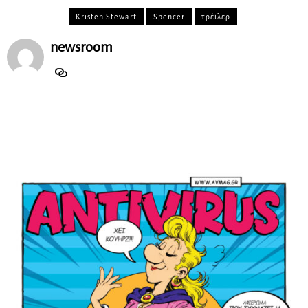
Kristen Stewart
Spencer
τρέιλερ
newsroom