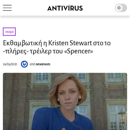
σινεμά
Εκθαμβωτική η Kristen Stewart στο 1ο
-πλήρες- τρέιλερ του «Spencer»
24/09/2021
από
newsroom