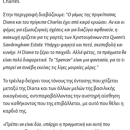
Charles.
Στην περιγραφή διαβάζουμε:
“Ο γάμος της πριγκίπισσας
Diana και του πρίγκιπα Charles έχει από καιρό κρυώσει. Αν και οι
φήμες για εξωσυζυγικές σχέσεις και για διαζύγιο αφθονούν, η
ανακωχή ορίζεται για τις γιορτές των Χριστουγέννων στο Queen’s
Sandringham Estate. Υπάρχει φαγητό και ποτό, σκοποβολή και
κυνήγι. Η Diana το ξέρει το παιχνίδι. Αλλά φέτος, τα πράγματα θα
είναι πολύ διαφορετικά. Το “Spencer” είναι μια φαντασία, για το τι
μπορεί να συνέβη εκείνες τις λίγες μοιραίες μέρες.”
Το τρέιλερ δείχνει τους τόνους της έντασης που χτίζεται
μεταξύ της Diana και των άλλων μελών της βασιλικής
οικογένειας, αντιπαραβάλλοντας την αυστηρή αίσθηση
του καθήκοντος που της επιβάλλεται, με αυτό που θέλει η
καρδιά της.
«Πρέπει να είναι δύο, υπάρχει η πραγματική και αυτή που