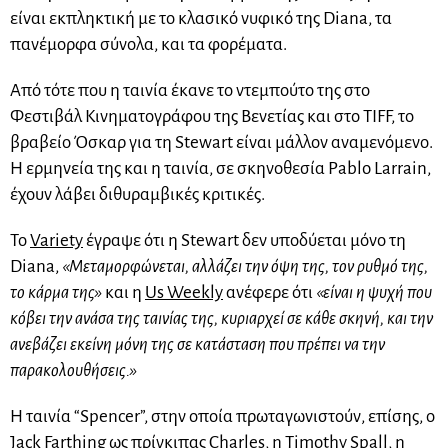
είναι εκπληκτική με το κλασικό νυφικό της Diana, τα
πανέμορφα σύνολα, και τα φορέματα.
Από τότε που η ταινία έκανε το ντεμπούτο της στο
Φεστιβάλ Κινηματογράφου της Βενετίας και στο TIFF, το
βραβείο Όσκαρ για τη Stewart είναι μάλλον αναμενόμενο.
Η ερμηνεία της και η ταινία, σε σκηνοθεσία Pablo Larrain,
έχουν λάβει διθυραμβικές κριτικές.
Το
Variety
έγραψε ότι η Stewart δεν υποδύεται μόνο τη
Diana,
«Μεταμορφώνεται, αλλάζει την όψη της, τον ρυθμό της,
το κάρμα της»
και η
Us Weekly
ανέφερε ότι
«είναι η ψυχή που
κόβει την ανάσα της ταινίας της, κυριαρχεί σε κάθε σκηνή, και την
ανεβάζει εκείνη μόνη της σε κατάσταση που πρέπει να την
παρακολουθήσεις.»
Η ταινία “Spencer”, στην οποία πρωταγωνιστούν, επίσης, ο
Jack Farthing ως πρίγκιπας Charles, η Timothy Spall, η