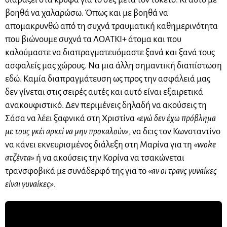
βοηθά να χαλαρώσω. Όπως και με βοηθά να
απομακρυνθώ από τη συχνά τραυματική καθημερινότητα
που βιώνουμε συχνά τα ΛΟΑΤΚΙ+ άτομα και που
καλούμαστε να διαπραγματευόμαστε ξανά και ξανά τους
ασφαλείς μας χώρους. Να μια άλλη σημαντική διαπίστωση
εδώ. Καμία διαπραγμάτευση ως προς την ασφάλειά μας
δεν γίνεται στις σειρές αυτές και αυτό είναι εξαιρετικά
ανακουφιστικό. Δεν περιμένεις δηλαδή να ακούσεις τη
Σάσα να λέει ξαφνικά στη Χριστίνα
«εγώ δεν έχω πρόβλημα
με τους γκέι αρκεί να μην προκαλούν»
, να δεις τον Κωνσταντίνο
να κάνει εκνευρισμένος διάλεξη στη Μαρίνα για τη
«woke
ατζέντα»
ή να ακούσεις την Κορίνα να τσακώνεται
τρανσφοβικά με συνάδερφό της για το
«αν οι τρανς γυναίκες
είναι γυναίκες».