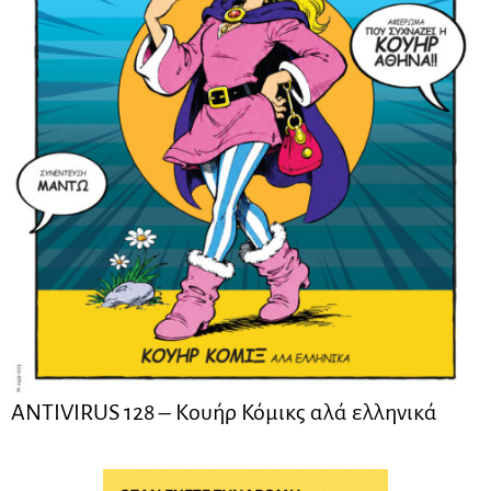
ANTIVIRUS 128 – Kουήρ Κόμικς αλά ελληνικά