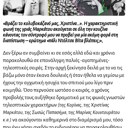
«Βράζει το κολυβοκάζανό μας, Χριστίνα…». Η χαρακτηριστική
φωνή της γριάς Μαρκάτου ακούγεται σε όλη την κουζίνα
κάνοντας τον σύντροφό μου να προβεί για μία ακόμη φορά στη
διαπίστωση – ερώτημα «πάλι Ντόλτσε Βίτα βλέπεις;»,
Δεν ξέρω αν συμβαίνει κι σε εσάς αλλά εδώ και χρόνια
παρακολουθώ σε επανάληψη παλιές -αγαπημένες-
τηλεοπτικές σειρές. Στην αρχή ξεκίνησα δειλά με το να τις
βάζω μόνο όταν έκανα δουλειές ή όταν ήθελα να γεμίσω με
ήχους την αγχωτική ησυχία του σπιτιού μου λίγο πριν
κοιμηθώ. Όσο περνούσε ωστόσο ο καιρός, ο χρόνος
προβολής τους αυξήθηκε δραματικά με τις φωνές γνωστών
τηλεοπτικών χαρακτήρων
(της Κορίνας, της Χριστίνας
Μαρκάτου, της Σωσώς Παπασήμα, της Μαρίνας Κουντουράτου
κ.α.)
να ακούγονται καθημερινά στο διαμέρισμά μου, τόσο
που έχω χάσει σχεδόν το ενδιαφέρον να παρακολουθήσω