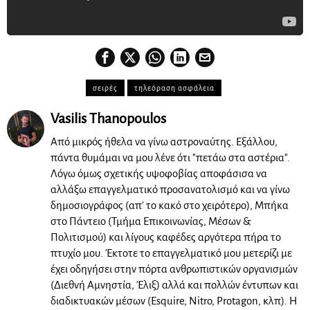
σειρές
τηλεόραση ασφάλεια
Vasilis Thanopoulos
Από μικρός ήθελα να γίνω αστροναύτης. Εξάλλου,
πάντα θυμάμαι να μου λένε ότι "πετάω στα αστέρια".
Λόγω όμως σχετικής υψοφοβίας αποφάσισα να
αλλάξω επαγγελματικό προσανατολισμό και να γίνω
δημοσιογράφος (απ' το κακό στο χειρότερο), Μπήκα
στο Πάντειο (Τμήμα Επικοινωνίας, Μέσων &
Πολιτισμού) και λίγους καφέδες αργότερα πήρα το
πτυχίο μου. Έκτοτε το επαγγελματικό μου μετερίζι με
έχει οδηγήσει στην πόρτα ανθρωπιστικών οργανισμών
(Διεθνή Αμνηστία, Έλιξ) αλλά και πολλών έντυπων και
διαδικτυακών μέσων (Esquire, Nitro, Protagon, κλπ). Η