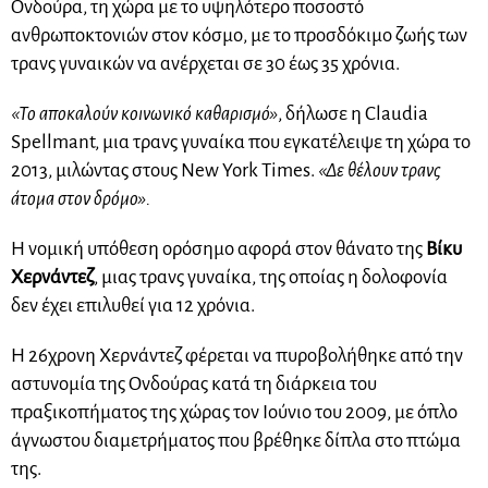
Ονδούρα, τη χώρα με το υψηλότερο ποσοστό
ανθρωποκτονιών στον κόσμο, με το προσδόκιμο ζωής των
τρανς γυναικών να ανέρχεται σε 30 έως 35 χρόνια.
«Το αποκαλούν κοινωνικό καθαρισμό»
, δήλωσε η Claudia
Spellmant, μια τρανς γυναίκα που εγκατέλειψε τη χώρα το
2013, μιλώντας στους New York Times.
«Δε θέλουν τρανς
άτομα στον δρόμο».
Η νομική υπόθεση ορόσημο αφορά στον θάνατο της
Βίκυ
Χερνάντεζ
, μιας τρανς γυναίκα, της οποίας η δολοφονία
δεν έχει επιλυθεί για 12 χρόνια.
Η 26χρονη Χερνάντεζ φέρεται να πυροβολήθηκε από την
αστυνομία της Ονδούρας κατά τη διάρκεια του
πραξικοπήματος της χώρας τον Ιούνιο του 2009, με όπλο
άγνωστου διαμετρήματος που βρέθηκε δίπλα στο πτώμα
της.